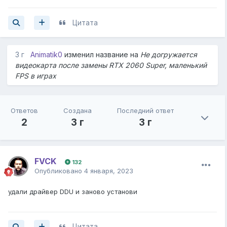
Цитата
3 г
Animatik0
изменил название на
Не догружается
видеокарта после замены RTX 2060 Super, маленький
FPS в играх
Ответов
Создана
Последний ответ
2
3 г
3 г
FVCK
132
Опубликовано
4 января, 2023
удали драйвер DDU и заново установи
Цитата