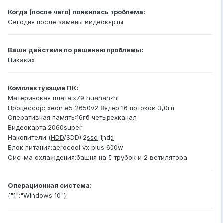
Когда (после чего) появилась проблема:
Сегодня после замены видеокарты
Ваши действия по решению проблемы:
Никаких
Комплектующие ПК:
Материнская плата:x79 huananzhi
Процессор: xeon e5 2650v2 8ядер 16 потоков 3,0гц
Оперативная память:16гб четырехканал
Видеокарта:2060super
Накопители (
HDD
/SDD):2
ssd
1
hdd
Блок питания:aerocool vx plus 600w
Сис-ма охлаждения:башня на 5 трубок и 2 ветилятора
Операционная система:
{"1":"Windows 10"}