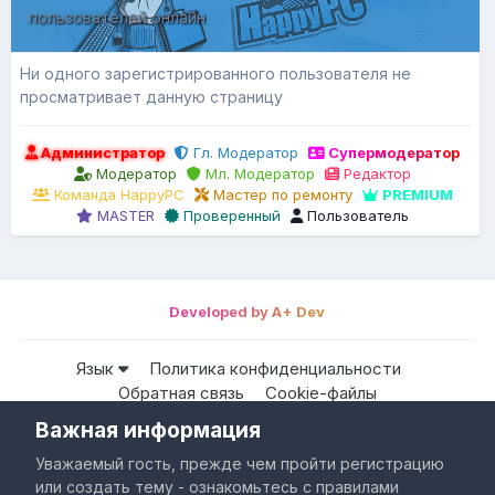
пользователей онлайн
Ни одного зарегистрированного пользователя не
просматривает данную страницу
Администратор
Гл. Модератор
Супермодератор
Модератор
Мл. Модератор
Редактор
Команда HappyPC
Мастер по ремонту
PREMIUM
MASTER
Проверенный
Пользователь
Developed by A+ Dev
Язык
Политика конфиденциальности
Обратная связь
Cookie-файлы
Важная информация
Все права защищены © HappyPC
Уважаемый гость, прежде чем пройти регистрацию
Powered by Invision Community
или создать тему - ознакомьтесь с правилами