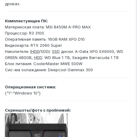
дровах.
Комплектующие ПК:
Материнская плата: MSI B450M A-PRO MAX
Процессор: R3 3100
Оперативная память: 16GB RAM XPG D10
Видеокарта: RTX 2060 Super
Накопители (
HDD
/SDD):
SSD
диски: A-Data XPG SX6000, WD
GREEN 480GB,
HDD
: WD Blue 1 TB, Seagate Barracuda 1 TB
Блок питания: CoolerMaster MWE 500W
Сис-ма охлаждения: Deepcool Gammax 300
Операционная система:
{"1":"Windows 10"}
Скриншоты/фото с проблемой: