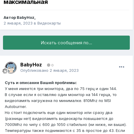
максимальная
Автор
BabyHoz
,
2 января, 2023
в
Видеокарты
Искать сообщения по...
BabyHoz
0
Опубликовано
2 января, 2023
Суть и описание Вашей проблемы:
У меня имеется три монитора, два по 75 герц и один 144.
В случае если я оставляю один монитор на 144 герца, то
видеопамять нагружена по минималке. 810Mhz по MSI
Autoburner.
Но стоит подключить еще один монитор или сразу два
(разницы нет) видеопамять видеокарты повышается до
7000Mhz по чипу с 600 до 1050 стабильно (ни ниже, ни выше).
Температуры также поднимаются с 35 в простое до 43. Если