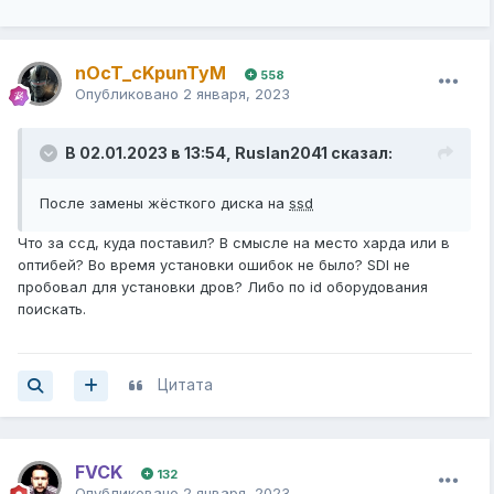
nOcT_cKpunTyM
558
Опубликовано
2 января, 2023
В 02.01.2023 в 13:54,
Ruslan2041
сказал:
После замены жёсткого диска на
ssd
Что за ссд, куда поставил? В смысле на место харда или в
оптибей? Во время установки ошибок не было? SDI не
пробовал для установки дров? Либо по id оборудования
поискать.
Цитата
FVCK
132
Опубликовано
2 января, 2023