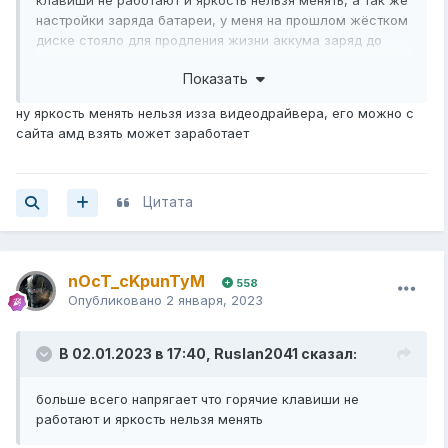
клавиши не работают и яркость нельзя менять, а так же
настройки заряда батареи, у меня на прошлом жёстком
диске стояло для продления жизни аккума заряд до
80%, теперь не изменить, без самсунговских
Показать
приложений
ну яркость менять нельзя изза видеодрайвера, его можно с
сайта амд взять может заработает
Цитата
nOcT_cKpunTyM
558
Опубликовано
2 января, 2023
В 02.01.2023 в 17:40,
Ruslan2041
сказал:
больше всего напрягает что горячие клавиши не
работают и яркость нельзя менять