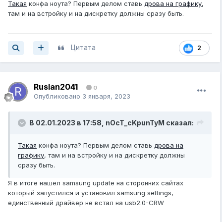
Такая
конфа ноута? Первым делом ставь
дрова на графику
,
там и на встройку и на дискретку должны сразу быть.
Цитата
2
Ruslan2041
0
Опубликовано
3 января, 2023
В 02.01.2023 в 17:58,
nOcT_cKpunTyM
сказал:
Такая
конфа ноута? Первым делом ставь
дрова на
графику
, там и на встройку и на дискретку должны
сразу быть.
Я в итоге нашел samsung update на сторонних сайтах
который запустился и установил samsung settings,
единственный драйвер не встал на usb2.0-CRW