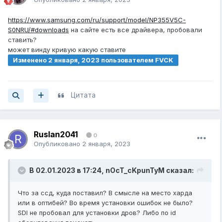
https://www.samsung.com/ru/support/model/NP355V5C-
S0NRU/#downloads
на сайте есть все драйвера, пробовали
ставить?
может винду кривую какую ставите
Изменено
2 января, 2023
пользователем FVCK
Цитата
Ruslan2041
0
Опубликовано
2 января, 2023
В 02.01.2023 в 17:24,
nOcT_cKpunTyM
сказал:
Что за ссд, куда поставил? В смысле на место харда
или в оптибей? Во время установки ошибок не было?
SDI не пробовал для установки дров? Либо по id