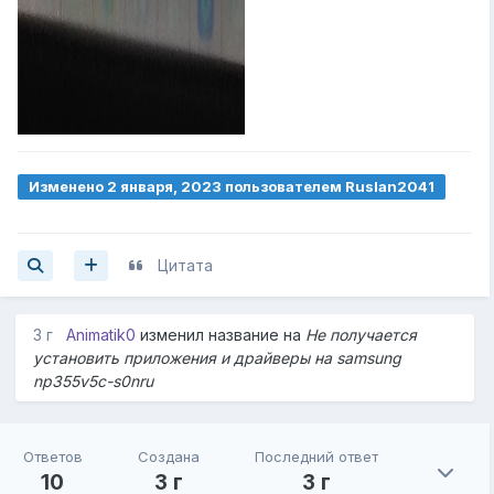
Изменено
2 января, 2023
пользователем Ruslan2041
Цитата
3 г
Animatik0
изменил название на
Не получается
установить приложения и драйверы на samsung
np355v5c-s0nru
Ответов
Создана
Последний ответ
10
3 г
3 г