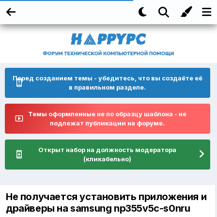
Перед созданием темы - убедитесь, что вы создаёте её
в правильном разделе.
Темы оформленные не по образцу шаблона - не
подлежат публикации на форуме.
Открыт набор на должность модератора
(кликабельно)
Не получается установить приложения и
драйверы на samsung np355v5c-s0nru