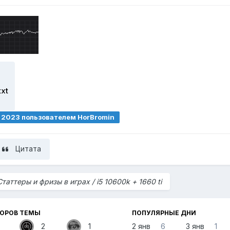
txt
, 2023
пользователем HorBromin
Цитата
Статтеры и фризы в играх / i5 10600k + 1660 ti
ТОРОВ ТЕМЫ
ПОПУЛЯРНЫЕ ДНИ
2
1
2 янв
6
3 янв
1