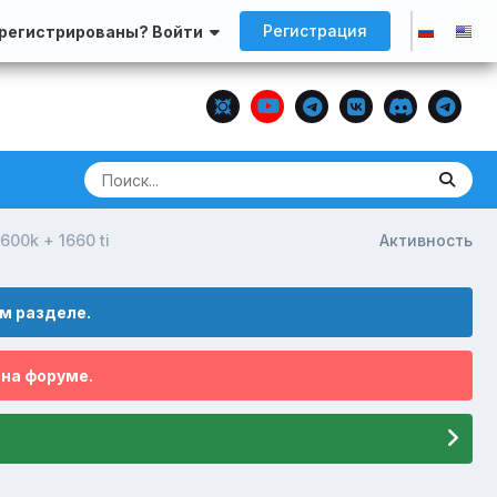
Регистрация
арегистрированы? Войти
600k + 1660 ti
Активность
м разделе.
 на форуме.