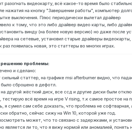
т разогнать видеокарту, всё какое-то время было стабильн
сле нажатия на кнопку "Завершении работы", компьютер долг
опытке выключения. Плюс периодически вылетал драйвер
ивело к тому, что это либо драйвер видео карты, либо драй
становить винду (на более новую версию) но даже после у
айвера на сетевые, установил старые драйверы видеокарты,
к раз появилась новая, это статтеры во многих играх.
о решению проблемы:
мечено и сделано:
сильный статтер, на графике msi afterburner видно, что пада
ё было сброшено в дефотл.
1 на другой жёсткий диск, все ссд и другие диски были откл
 тестирую всё время на игре V rising, т.к самое простое на
, я сумел сам себе доказать, что проблема не софтварная, 
ски обратно, сейчас сижу на Win 10, которой уже год.
посмотреть может, что то связано с задержками, и устано
 но является ли то, что я вижу нормой или аномалией, понять 