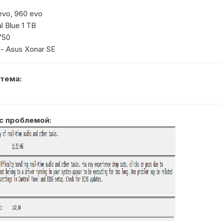
vo, 960 evo
l Blue 1 TB
750
 - Asus Xonar SE
тема:
с проблемой: