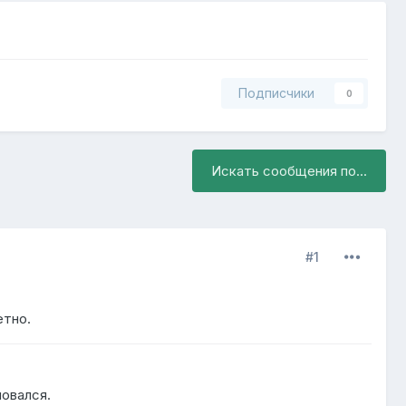
Подписчики
0
Искать сообщения по...
#1
етно.
ловался.