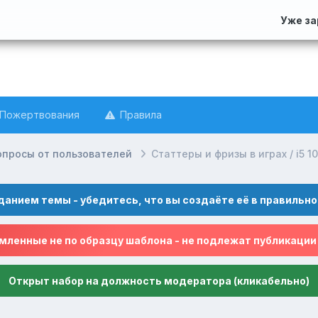
Уже з
Пожертвования
Правила
опросы от пользователей
Статтеры и фризы в играх / i5 10
данием темы - убедитесь, что вы создаёте её в правильно
ленные не по образцу шаблона - не подлежат публикации
Открыт набор на должность модератора (кликабельно)