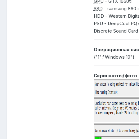
GPU
- GTX 1660ti
SSD
- samsung 860 e
HDD
- Western Digita
PSU - DeepCool PQ
Discrete Sound Card
Операционная сис
{"1":"Windows 10"}
Скриншоты/фото 