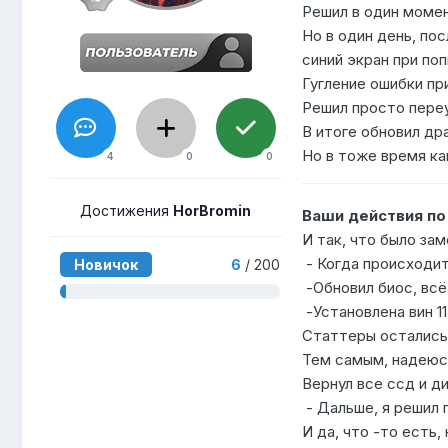
Решил в один момен
Но в один день, по
синий экран при п
Гугление ошибки пр
Решил просто переу
В итоге обновил др
Но в тоже время ка
4
0
0
Достижения
HorBromin
Ваши действия п
И так, что было за
- Когда происходит 
Новичок
6
/ 200
-Обновил биос, вс
-Установлена вин 1
Статтеры остались,
Тем самым, надеюсь
Вернул все ссд и ди
- Дальше, я решил 
И да, что -то есть,