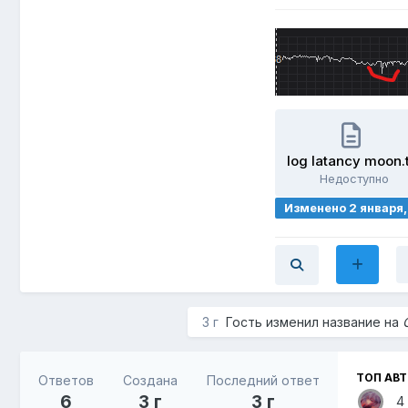
log latancy moon.
Недоступно
Изменено
2 января
3 г
Гость изменил название на
ТОП АВ
Ответов
Создана
Последний ответ
6
3 г
3 г
4