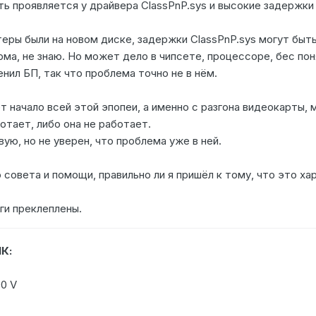
ь проявляется у драйвера ClassPnP.sys и высокие задержки
еры были на новом диске, задержки ClassPnP.sys могут быть 
ма, не знаю. Но может дело в чипсете, процессоре, бес поня
енил БП, так что проблема точно не в нём.
 начало всей этой эпопеи, а именно с разгона видеокарты, м
ботает, либо она не работает.
вую, но не уверен, что проблема уже в ней.
 совета и помощи, правильно ли я пришёл к тому, что это ха
ги преклеплены.
К:
90 V