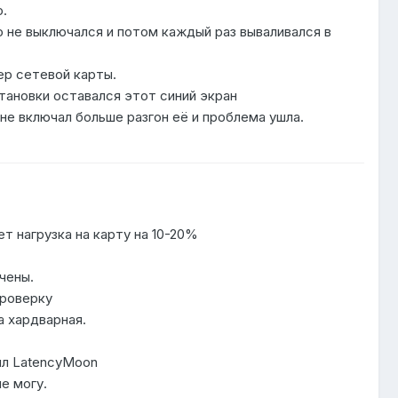
о.
о не выключался и потом каждый раз вываливался в
вер сетевой карты.
становки оставался этот синий экран
 не включал больше разгон её и проблема ушла.
ет нагрузка на карту на 10-20%
ючены.
 проверку
а хардварная.
вил LatencyMoon
не могу.