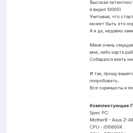
Высокая латентност
я видел 10000)
Учитывая, что старт
может быть это нор
А и да, недавно зам
Меня очень смущает
мне, либо карта ра
Собирался взять но
И так, прошу вашего
попробовать.
Все скриншоты и ло
Комплектующие П
Spec PC:
MotherB - Asus Z-4
CPU - i510600K