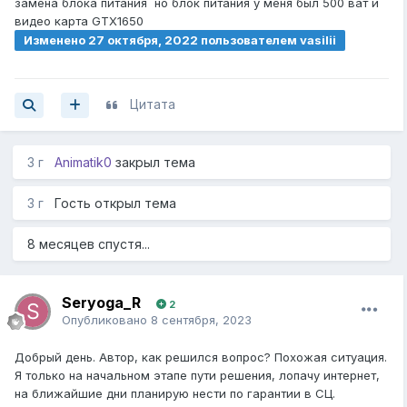
замена блока питания но блок питания у меня был 500 ват и
проблема. Уже не знаю что делать, компьютер нужен
видео карта GTX1650
для учебы, поэтому постоянно возить его в днс на
Изменено
27 октября, 2022
пользователем vasilii
несколько дней такой себе вариант.
Цитата
3 г
Animatik0
закрыл тема
3 г
Гость открыл тема
8 месяцев спустя...
Seryoga_R
2
Опубликовано
8 сентября, 2023
Добрый день. Автор, как решился вопрос? Похожая ситуация.
Я только на начальном этапе пути решения, лопачу интернет,
на ближайшие дни планирую нести по гарантии в СЦ.