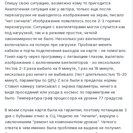
Опишу свою ситуацию, возможно кому то пригодится.
Аналогичная ситуация как у автора, только еще после
перезагрузки не выводилось изображение на экран, писало
"нет сигнала". Изображение появлялось после 2-3 горячих
перезагрузок. Ситуация с вентиляторами могла случится как
под нагрузкой, так и в режиме простоя, четкой
закономерности не было. Несколько раз вентиляторы
включались на полную при загрузке. Пробовал менять
кабели и порты подключения выходов на карте - не помогало.
Гонял карту через программу с летающим глазом, вылетало
изображение с включением вентиляторов - из нескольких
тестов 2-3 раза выбило на 6 минуте, 1 раз на 18 минуте,
несколько раз ничего не выбивало (тест длительностью 15-20
минут), параметры по
GPU
-Z все были в пределах нормы.
Ставил камеру записывал с экрана параметры, ничего в
виде проседаний или ухода в космос по параметрам не
было. Температура граф процессора на уровне 77 градусов.
В моем случае карта была на гарантии, поэтому потанцевав 3
дня с бубнами отнес в СЦ. Неделю ее "лечили", вернули с
заключением "ремонт на компонентном уровне". Четкого
ответа в чем именно была проблема на выдаче не получил.