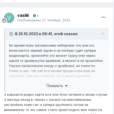
vasilii
1
Опубликовано
27 октября, 2022
В 25.10.2022 в 06:41,
orsik
сказал:
Во время игры (независимо киберпанк это или кс)
включается черный экран и на полную гудят кулеры
видеокарты, произойти это может сразу или через
какой то промежуток времени, а может и не произойти.
Переустанавливали винду и драйвера, не помогло.
Отнес в днс, так как все кроме процессора еще на
гарантии. Там они сказали, что у меня коротила
материнка из-за того, что металлическая ножка
Показать
попадала в разъем usb (там где металлическая вставка
с разъемами в корпус). До этого отдавал в
2 варианта видео карта всё или блок питания в моем случае
мастерскую, там сказали что это точно не видеокарта и
3 месяца назад в танках с начало на максимальных
не блок питания (грешат на материнку). Дак вот, вчера
настройках комп гас и кулера крутились потом на
забрал компьютер с днс, сказали что все устранили, но
минималках то же самое стало происходить мне помогла
спустя час игры в киберпанк снова вылезла та же