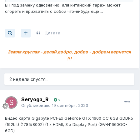
БП под замену однозначно, аля китайский гараж может
сгореть и прихватить с собой что-нибудь еще ...
Цитата
Земля круглая - делай добро, добро - добром вернется
!!!
2 недели спустя...
Seryoga_R
2
Опубликовано
19 сентября, 2023
Видео карта Gigabyte PCI-Ex GeForce GTX 1660 OC 6GB GDDR5
(192bit) (1785/8002) (1 x HDMI, 3 x Display Port) (GV-N1660OC-
6GD)