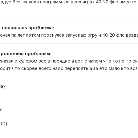
радус без запуска программ. во всех играх 40-20 фпс вме
) появилась проблема:
ючая пк лег потом проснулся запускаю игру и 40-20 фпс везд
о решению проблемы:
казал с кулером все в порядке а вот с чипом что то не то 
ворит что скорее всего надо перепоять а за это мало кто в
К:
:
:
DD):