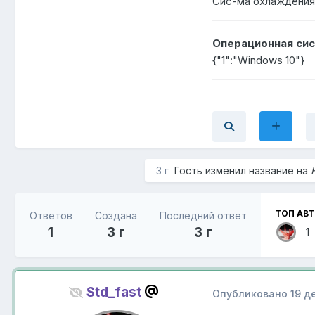
Сис-ма охлаждения
Операционная сис
{"1":"Windows 10"}
3 г
Гость изменил название на
ТОП АВ
Ответов
Создана
Последний ответ
1
3 г
3 г
1
Std_fast
Опубликовано
19 д