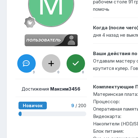
рабочем столе 91 г
помочь
Когда (после чего
дня 4 назад не выкл
Ваши действия п
Отдавали мастеру с
крутится кулер. Го
3
0
0
Комплектующие П
Достижения
Максим3456
Материнская плата
Процессор:
Новичок
9
/ 200
Оперативная память
Видеокарта:
Накопители (HDD/S
Блок питания: