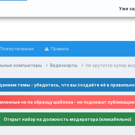
Уже з
Пожертвования
Правила
льные компьютеры
Видеокарты
Не крутится кулер ви
данием темы - убедитесь, что вы создаёте её в правильно
ленные не по образцу шаблона - не подлежат публикации
Открыт набор на должность модератора (кликабельно)