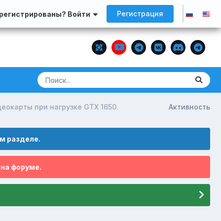
Регистрация
арегистрированы? Войти
деокарты при нагрузке GTX 1650.
Активность
м разделе.
 на форуме.