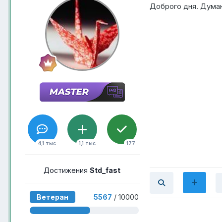
Доброго дня. Думаю
4,1 тыс
1,1 тыс
177
Достижения
Std_fast
Ветеран
5567
/ 10000