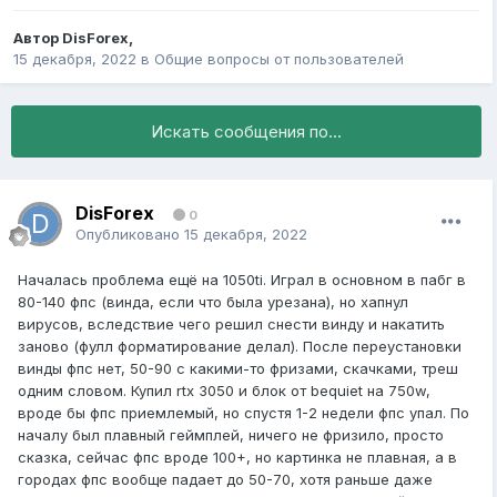
Автор
DisForex
,
15 декабря, 2022
в
Общие вопросы от пользователей
Искать сообщения по...
DisForex
0
Опубликовано
15 декабря, 2022
Началась проблема ещё на 1050ti. Играл в основном в пабг в
80-140 фпс (винда, если что была урезана), но хапнул
вирусов, вследствие чего решил снести винду и накатить
заново (фулл форматирование делал). После переустановки
винды фпс нет, 50-90 с какими-то фризами, скачками, треш
одним словом. Купил rtx 3050 и блок от bequiet на 750w,
вроде бы фпс приемлемый, но спустя 1-2 недели фпс упал. По
началу был плавный геймплей, ничего не фризило, просто
сказка, сейчас фпс вроде 100+, но картинка не плавная, а в
городах фпс вообще падает до 50-70, хотя раньше даже