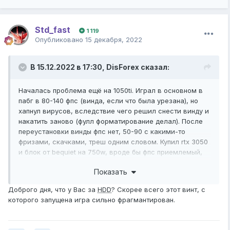
Std_fast
1 119
Опубликовано
15 декабря, 2022
В 15.12.2022 в 17:30,
DisForex
сказал:
Началась проблема ещё на 1050ti. Играл в основном в
пабг в 80-140 фпс (винда, если что была урезана), но
хапнул вирусов, вследствие чего решил снести винду и
накатить заново (фулл форматирование делал). После
переустановки винды фпс нет, 50-90 с какими-то
фризами, скачками, треш одним словом. Купил rtx 3050
и блок от bequiet на 750w, вроде бы фпс приемлемый,
но спустя 1-2 недели фпс упал. По началу был плавный
Показать
геймплей, ничего не фризило, просто сказка, сейчас
фпс вроде 100+, но картинка не плавная, а в городах
Доброго дня, что у Вас за
HDD
? Скорее всего этот винт, с
фпс вообще падает до 50-70, хотя раньше даже близко
которого запущена игра сильно фрагмантирован.
такого не было. Пробовал менять видео драйвер, не
помогло, переустанавливал игру, тоже не помогло, уже
не знаю что делать... С температурами проблем не