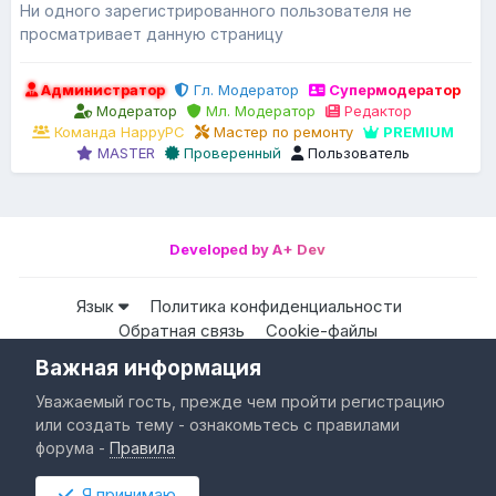
Ни одного зарегистрированного пользователя не
просматривает данную страницу
Администратор
Гл. Модератор
Супермодератор
Модератор
Мл. Модератор
Редактор
Команда HappyPC
Мастер по ремонту
PREMIUM
MASTER
Проверенный
Пользователь
Developed by A+ Dev
Язык
Политика конфиденциальности
Обратная связь
Cookie-файлы
Важная информация
Все права защищены © HappyPC
Уважаемый гость, прежде чем пройти регистрацию
Powered by Invision Community
или создать тему - ознакомьтесь с правилами
форума -
Правила
Я принимаю