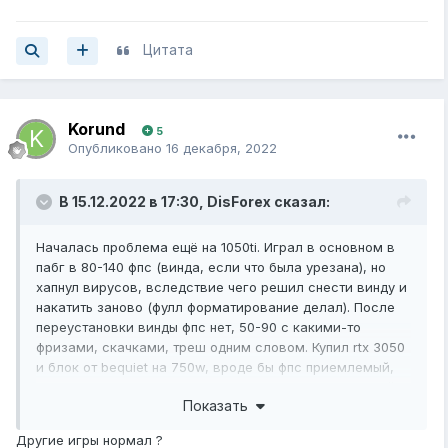
Цитата
Korund
5
Опубликовано
16 декабря, 2022
В 15.12.2022 в 17:30,
DisForex
сказал:
Началась проблема ещё на 1050ti. Играл в основном в
пабг в 80-140 фпс (винда, если что была урезана), но
хапнул вирусов, вследствие чего решил снести винду и
накатить заново (фулл форматирование делал). После
переустановки винды фпс нет, 50-90 с какими-то
фризами, скачками, треш одним словом. Купил rtx 3050
и блок от bequiet на 750w, вроде бы фпс приемлемый,
но спустя 1-2 недели фпс упал. По началу был плавный
Показать
геймплей, ничего не фризило, просто сказка, сейчас
фпс вроде 100+, но картинка не плавная, а в городах
Другие игры нормал ?
фпс вообще падает до 50-70, хотя раньше даже близко