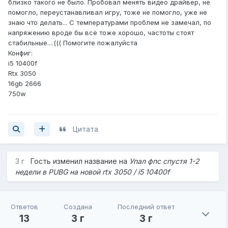
близко такого не было. Пробовал менять видео драйвер, не
помогло, переустанавливал игру, тоже не помогло, уже не
знаю что делать... С температурами проблем не замечал, по
напряжению вроде бы всё тоже хорошо, частоты стоят
стабильные....((( Помогите пожалуйста
Конфиг:
i5 10400f
Rtx 3050
16gb 2666
750w
Цитата
3 г
Гость изменил название на
Упал фпс спустя 1-2
недели в PUBG на новой rtx 3050 / i5 10400f
Ответов
Создана
Последний ответ
13
3 г
3 г