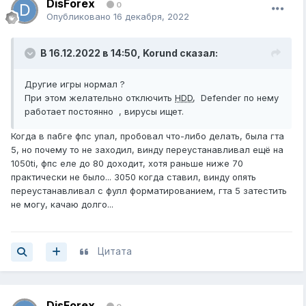
DisForex
0
Опубликовано
16 декабря, 2022
В 16.12.2022 в 14:50,
Korund
сказал:
Другие игры нормал ?
При этом желательно отключить
HDD
, Defender по нему
работает постоянно , вирусы ищет.
Когда в пабге фпс упал, пробовал что-либо делать, была гта
5, но почему то не заходил, винду переустанавливал ещё на
1050ti, фпс еле до 80 доходит, хотя раньше ниже 70
практически не было... 3050 когда ставил, винду опять
переустанавливал с фулл форматированием, гта 5 затестить
не могу, качаю долго...
Цитата
DisForex