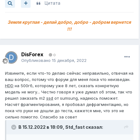
замечал, по напряжению вроде бы всё тоже хорошо,
Цитата
частоты стоят стабильные....((( Помогите пожалуйста
Конфиг:
i5 10400f
Земля круглая - делай добро, добро - добром вернется
Rtx 3050
!!!
16gb 2666
750w
DisForex
0
Опубликовано
15 декабря, 2022
Извините, если что-то делаю сейчас неправильно, отвечая на
ваш вопрос, потому что форум для меня пока что неизведан.
HDD
на 500гб, которому уже 8 лет, сказать конкретную
модель не могу... Честно говоря я уже думал об этом, так что
решил заказать m2
ssd
от sumsung, надеюсь поможет.
Насчёт фрагментирования, я пробовал дефрагментацию, но
пока что руки не дошли до теста, кажется мне, что это не
сильно помогло. Спасибо за совет
В 15.12.2022 в 18:09,
Std_fast
сказал: