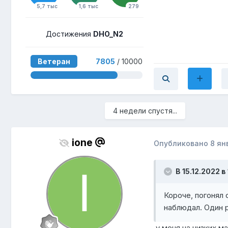
5,7 тыс
1,6 тыс
279
Достижения
DHO_N2
Ветеран
7805
/ 10000
4 недели спустя...
ione
Опубликовано
8 ян
В 15.12.2022 в
Короче, погонял 
наблюдал. Один р
у меня на низких ма