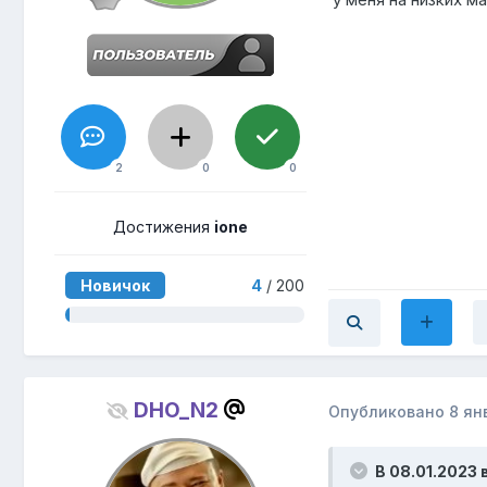
2
0
0
Достижения
ione
Новичок
4
/ 200
DHO_N2
Опубликовано
8 ян
В 08.01.2023 в