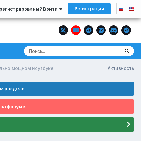
Регистрация
арегистрированы? Войти
ольно мощном ноутбуке
Активность
м разделе.
 на форуме.