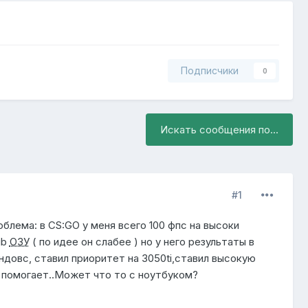
Подписчики
0
Искать сообщения по...
#1
облема: в CS:GO у меня всего 100 фпс на высоки
gb
ОЗУ
( по идее он слабее ) но у него результаты в
ндовс, ставил приоритет на 3050ti,ставил высокую
е помогает..Может что то с ноутбуком?