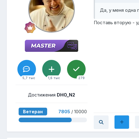
Да, у меня одна 
Поставь вторую - у
5,7 тыс
1,6 тыс
279
Достижения
DHO_N2
Ветеран
7805
/ 10000