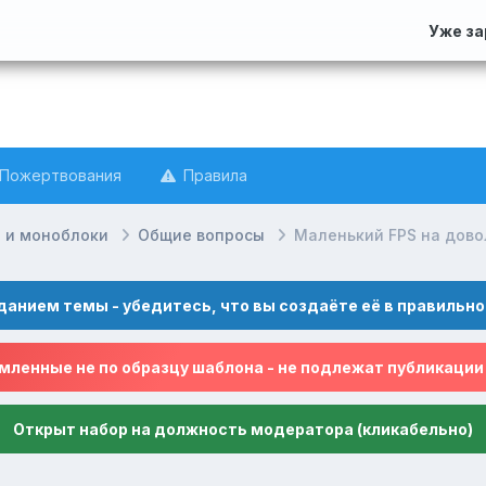
Уже з
Пожертвования
Правила
и и моноблоки
Общие вопросы
Маленький FPS на дов
данием темы - убедитесь, что вы создаёте её в правильно
ленные не по образцу шаблона - не подлежат публикации
Открыт набор на должность модератора (кликабельно)