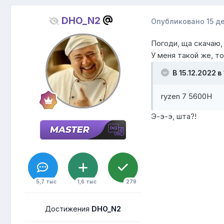
DHO_N2
Опубликовано
15 д
Погоди, ща скачаю,
У меня такой же, то
В 15.12.2022 в
ryzen 7 5600H
Э-э-э, шта?!
5,7 тыс
1,6 тыс
279
Достижения
DHO_N2