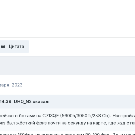
Цитата
варя, 2023
 14:39,
DHO_N2
сказал:
сейчас с ботами на G713QE (5600h/3050Ti/2x8 Gb). Настройки
аз был жёсткий фриз почти на секунду на карте, где ж/д ста
ксимум 150фпс, на высоких в среднем 80-100 фпс. Да, у меня