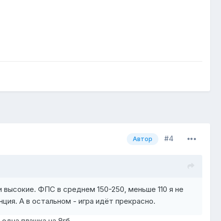
#4
Автор
 высокие. ФПС в среднем 150-250, меньше 110 я не
нция. А в остальном - игра идёт прекрасно.
 одна плашка на 8гб.