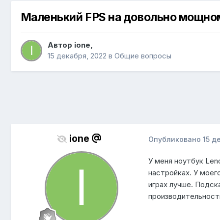
Маленький FPS на довольно мощно
Автор
ione
,
15 декабря, 2022
в
Общие вопросы
ione
Опубликовано
15 д
У меня ноутбук Leno
настройках. У моег
играх лучше. Подск
производительность