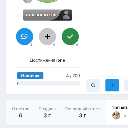
2
0
0
Достижения
ione
Новичок
4
/ 200
ТОП АВ
Ответов
Создана
Последний ответ
6
3 г
3 г
3