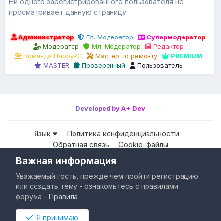
Ни одного зарегистрированного пользователя не
просматривает данную страницу
Администратор
Гл. Модератор
Супермодератор
Модератор
Мл. Модератор
Редактор
Команда HappyPC
Мастер по ремонту
PREMIUM
MASTER
Проверенный
Пользователь
Developed by A+ Dev
Язык
Политика конфиденциальности
Обратная связь
Cookie-файлы
Важная информация
Все права защищены © HappyPC
Уважаемый гость, прежде чем пройти регистрацию
Powered by Invision Community
или создать тему - ознакомьтесь с правилами
форума -
Правила
Я принимаю