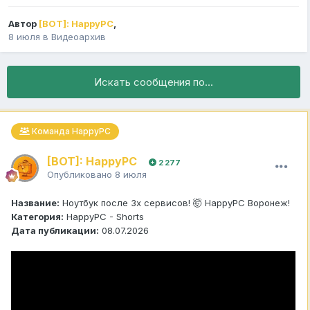
Автор
[BOT]: HappyPC
,
8 июля
в
Видеоархив
Искать сообщения по...
Команда HappyPC
[BOT]: HappyPC
2 277
Опубликовано
8 июля
Название:
Ноутбук после 3х сервисов! 🤯 HappyPC Воронеж!
Категория:
HappyPC - Shorts
Дата публикации:
08.07.2026