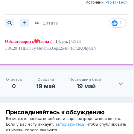
Источник:
Pro Hi-Tech
Цитата
1
❤️
Отблагодарить
(донат)
:
Т-Банк
| USDT
TRC20 THBTnSy44uvbwZGqR2o4i7rfdmtKUhyUiN
Ответов
Создана
Последний ответ
0
19 май
19 май
Присоединяйтесь к обсуждению
Вы можете написать сейчас и зарегистрироваться позже.
Если у вас есть аккаунт,
авторизуйтесь
, чтобы опубликовать
от имени своего аккаунта.