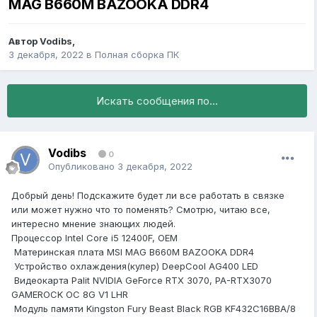
MAG B660M BAZOOKA DDR4
Автор
Vodibs
,
3 декабря, 2022
в
Полная сборка ПК
Искать сообщения по...
Vodibs
0
Опубликовано
3 декабря, 2022
Добрый день! Подскажите будет ли все работать в связке
или может нужно что то поменять? Смотрю, читаю все,
интересно мнение знающих людей.
Процессор Intel Core i5 12400F, OEM
Материнская плата MSI MAG B660M BAZOOKA DDR4
Устройство охлаждения(кулер) DeepCool AG400 LED
Видеокарта Palit NVIDIA GeForce RTX 3070, PA-RTX3070
GAMEROCK OC 8G V1 LHR
Модуль памяти Kingston Fury Beast Black RGB KF432C16BBA/8