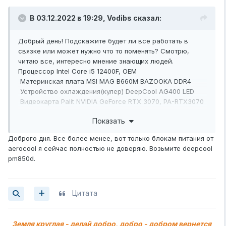
В 03.12.2022 в 19:29,
Vodibs
сказал:
Добрый день! Подскажите будет ли все работать в
связке или может нужно что то поменять? Смотрю,
читаю все, интересно мнение знающих людей.
Процессор Intel Core i5 12400F, OEM
Материнская плата MSI MAG B660M BAZOOKA DDR4
Устройство охлаждения(кулер) DeepCool AG400 LED
Видеокарта Palit NVIDIA GeForce RTX 3070, PA-RTX3070
GAMEROCK OC 8G V1 LHR
Показать
Модуль памяти Kingston Fury Beast Black RGB
KF432C16BBA/8 DDR4 - 8ГБ
Доброго дня. Все более менее, вот только блокам питания от
SSD
накопитель Kingston NV2 SNV2S/500G 500ГБ
aerocool я сейчас полностью не доверяю. Возьмите deepcool
Корпус ATX Aerocool Skribble, черный
pm850d.
Блок питания Aerocool KCAS PLUS GOLD 850W
Цитата
Земля круглая - делай добро, добро - добром вернется