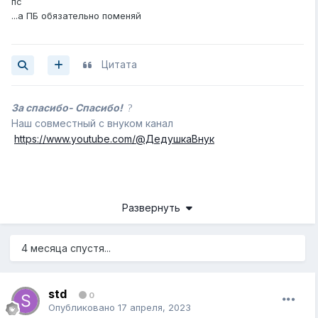
пс
Блок питания Aerocool KCAS PLUS GOLD 850W
...а ПБ обязательно поменяй
Цитата
За спасибо- Спасибо!
?
Наш совместный с внуком канал
https://www.youtube.com/@ДедушкаВнук
Развернуть
4 месяца спустя...
std
0
Опубликовано
17 апреля, 2023