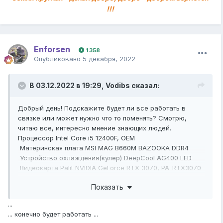
!!!
Enforsen
1 358
Опубликовано
5 декабря, 2022
В 03.12.2022 в 19:29,
Vodibs
сказал:
Добрый день! Подскажите будет ли все работать в
связке или может нужно что то поменять? Смотрю,
читаю все, интересно мнение знающих людей.
Процессор Intel Core i5 12400F, OEM
Материнская плата MSI MAG B660M BAZOOKA DDR4
Устройство охлаждения(кулер) DeepCool AG400 LED
Видеокарта Palit NVIDIA GeForce RTX 3070, PA-RTX3070
GAMEROCK OC 8G V1 LHR
Показать
Модуль памяти Kingston Fury Beast Black RGB
KF432C16BBA/8 DDR4 - 8ГБ
...
SSD
накопитель Kingston NV2 SNV2S/500G 500ГБ
... конечно будет работать ...
Корпус ATX Aerocool Skribble, черный