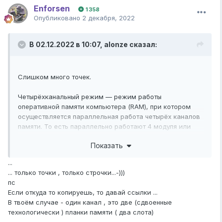
Enforsen
1 358
Опубликовано
2 декабря, 2022
В 02.12.2022 в 10:07,
alonze
сказал:
Слишком много точек.
Четырёхканальный режим — режим работы
оперативной памяти компьютера (RAM), при котором
осуществляется параллельная работа четырёх каналов
памяти. То есть параллельно работают 4 модуля или
четыре пары модулей.
Показать
...
... только точки , только строчки...-)))
пс
Если откуда то копируешь, то давай ссылки ...
В твоём случае - один канал , это две (сдвоенные
технологически ) планки памяти ( два слота)