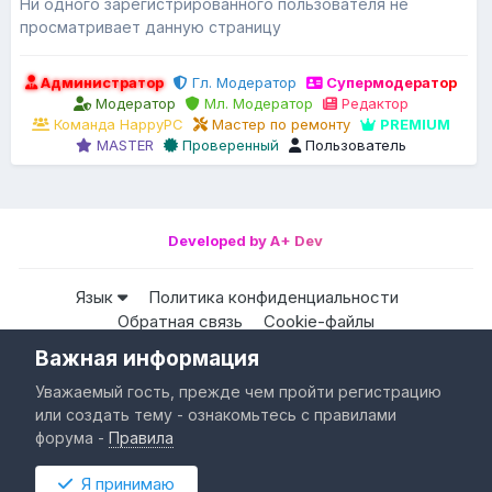
Ни одного зарегистрированного пользователя не
просматривает данную страницу
Администратор
Гл. Модератор
Супермодератор
Модератор
Мл. Модератор
Редактор
Команда HappyPC
Мастер по ремонту
PREMIUM
MASTER
Проверенный
Пользователь
Developed by A+ Dev
Язык
Политика конфиденциальности
Обратная связь
Cookie-файлы
Важная информация
Все права защищены © HappyPC
Уважаемый гость, прежде чем пройти регистрацию
Powered by Invision Community
или создать тему - ознакомьтесь с правилами
форума -
Правила
Я принимаю