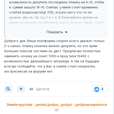
возможность докупить последнюю планку на 4 гб, чтобы
в сумме вышло 16 гб. Сейчас у меня стоит временно
слабая видеокарта(gt 210), играть могу что-то на
уровне: gta sa, far cry 1 и т. п. В ближайшее время не
имею возможности обновить карту. Вопрос таков: стоит
ли докупать последнюю планку, чтобы заполнить все
Показать
слоты? И еще вопрос: что лучше будет, 2-ух канал или
4-ех?
Доброго дня. Ваша платформа скорее всего держит только
2-х канал, планку конечно можно докупить, но это прям
больших плюсов системе не даст. Предлагаю полностью
заменить основу на сокет 1200 и проц типа 10400 с
возможностью дальнейшего апгрейда. А так на будущее
всегда сообщайте, что у Вас в компе стоит конкретно,
экстрасенсов на форуме нет.
Цитата
2
Земля круглая - делай добро, добро - добром вернется
!!!