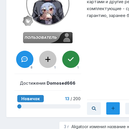
картами и другие р
комплектующие - ср
гарантию, заранее 
8
1
1
Достижения
Domosed666
Новичок
13
/ 200
3 г
Aligatoor
изменил название 