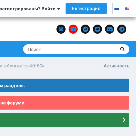
Регистрация
арегистрированы? Войти
к в бюджете 40-50к
Активность
м разделе.
 на форуме.