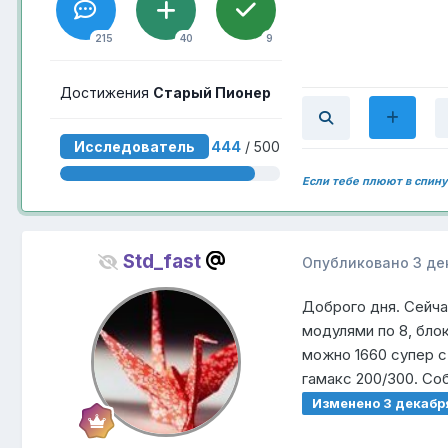
215
40
9
Достижения
Старый Пионер
Исследователь
444
/ 500
Если тебе плюют в спину
Std_fast
Опубликовано
3 де
Доброго дня. Сейчас
модулями по 8, бло
можно 1660 супер с
гамакс 200/300. С
Изменено
3 декабр