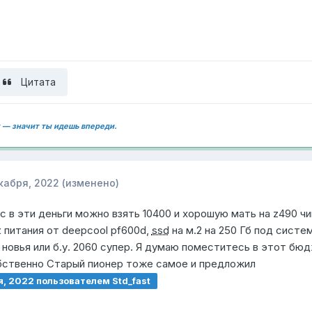
Цитата
 — значит ты идешь впереди.
кабря, 2022
(изменено)
 в эти деньги можно взять 10400 и хорошую мать на z490 чип
к питания от deepcool pf600d,
ssd
на м.2 на 250 Гб под систе
 новья или б.у. 2060 супер. Я думаю поместитесь в этот бю
обственно Старый пионер тоже самое и предложил
я, 2022
пользователем Std_fast