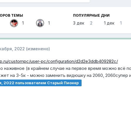
ТОРОВ ТЕМЫ
ПОПУЛЯРНЫЕ ДНИ
1
1
3 дек
2
1 дек
1
кабря, 2022
(изменено)
p.ru/custompc/user-pc/configuration/d2d2e3ddb409282c/
о наживное (в крайнем случае на первое время можно всё пог
жет на 3-5к - можно заменить видюшку на 2060, 2060супер 
я, 2022
пользователем Старый Пионер