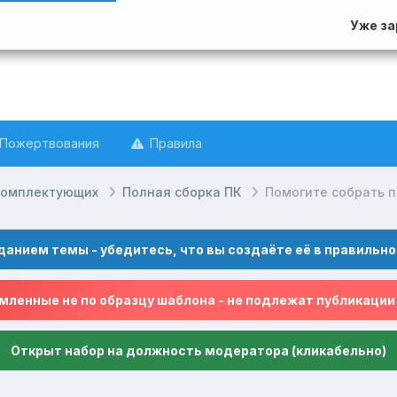
Уже з
Пожертвования
Правила
комплектующих
Полная сборка ПК
Помогите собрать п
данием темы - убедитесь, что вы создаёте её в правильно
ленные не по образцу шаблона - не подлежат публикации
Открыт набор на должность модератора (кликабельно)