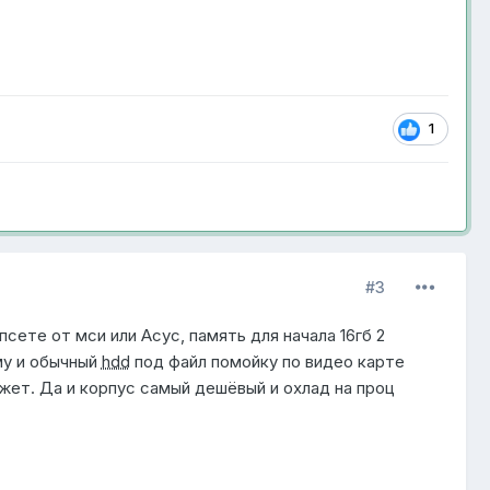
1
#3
сете от мси или Асус, память для начала 16гб 2
му и обычный
hdd
под файл помойку по видео карте
джет. Да и корпус самый дешёвый и охлад на проц