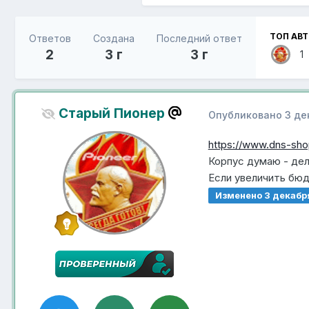
ТОП АВ
Ответов
Создана
Последний ответ
2
3 г
3 г
1
Старый Пионер
Опубликовано
3 де
https://www.dns-sho
Корпус думаю - дел
Если увеличить бюд
Изменено
3 декабр