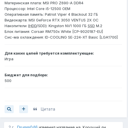
Материнская плата: MSI PRO Z690-A DDR4
Процессор: Intel Core i5-12500 OEM
Оперативная память: Patriot Viper 4 Blackout 32 ГБ
Видеокарта: MSI GeForce RTX 3050 VENTUS 2X OC
Накопители (
HDD
/SDD): Kingston NV1 1000 ГБ
SSD
M.2
Блок питания: Corsair RM750x White [CP-9020187-EU]
Сис-ма охлаждения: ID-COOLING SE-224-XT Basic [LGA1700]
Для каких целей требуется комплектующее:
Игра
Бюджет для подбора:
500
Цитата
2 г
Drumm046
изменил название на
Хороший ли