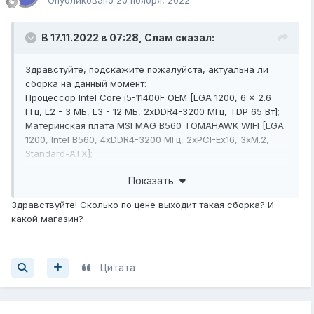
Опубликовано
20 ноября, 2022
В 17.11.2022 в 07:28,
Слам
сказал:
Здравстуйте, подскажите пожалуйста, актуальна ли
сборка на данный момент:
Процессор Intel Core i5-11400F OEM [LGA 1200, 6 x 2.6
ГГц, L2 - 3 МБ, L3 - 12 МБ, 2хDDR4-3200 МГц, TDP 65 Вт];
Материнская плата MSI MAG B560 TOMAHAWK WIFI [LGA
1200, Intel B560, 4xDDR4-3200 МГц, 2xPCI-Ex16, 3xM.2,
Standard-ATX];
Оперативная память A-Data XPG Gammix D10
Показать
[AX4U360016G18I-DB10] 32 ГБ;
Видеокарта INNO3D GeForce RTX 3060 ICHILL X3 RED
Здравствуйте! Сколько по цене выходит такая сборка? И
(LHR) [C30603-12D6X-1671VA39A] [PCI-E 4.0, 12 ГБ GDDR6,
какой магазин?
192 бит, DisplayPort x3, HDMI,
GPU
1320 МГц];
Кулер для процессора ID-COOLING SE-226-XT ARGB
[основание - медь, 2000 об/мин, 31.5 дБ, 4 pin,
подсветка, 250 Вт];
Цитата
128 ГБ
SSD
M.2 накопитель A-Data XPG SX6000 Lite
[ASX6000LNP-128GT-C] [PCI-E 3.x x4, чтение - 1800
Мбайт/сек, запись - 600 Мбайт/сек, 3 бит TLC, NVM