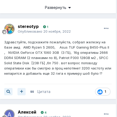
Type-A];
Развернуть
stereotyp
1
Опубликовано
20 ноября, 2022
Здравстуйте, подскажите пожалуйста, собрал железку на
базе амд AMD Ryzen 5 2600, Asus TUF Gaming B450-Plus II
, NVIDIA GeForce GTX 1060 3GB (3 ГБ), 16g оперативы 2666
DDR4 SDRAM (2 планками по 8), Patriot P300 128GB м2 , SPCC
Solid State Disk [238 ГБ] ,бп 750 . вот вопрос поповоду
оперативки как бы смотрю а проц непотянет 3200 частоту или
непарится а добавить еще 32 гига к примеру шоб було !?
Цитата
1
Алексей
4