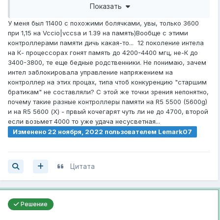
Показать
У меня был 11400 с похожими болячками, увы, только 3600
при 1,15 на Vccio|vccsa и 1.39 на память)Вообще с этими
контроллерами памяти дичь какая-то... 12 поколение интела
на К- процессорах гонят память до 4200-4400 мгц, не-К до
3400-3800, те еще бедные родственники. Не понимаю, зачем
интел заблокировала управление напряжением на
контроллер на этих процах, типа чтоб конкуренцию "старшим
братикам" не составляли? С этой же точки зрения непонятно,
почему такие разные контроллеры памяти на R5 5500 (5600g)
и на R5 5600 (Х) - првый кочегарят чуть ли не до 4700, второй
если возьмет 4000 то уже удача несусветная...
Изменено
22 ноября, 2022
пользователем Lemark07
Цитата
Решение