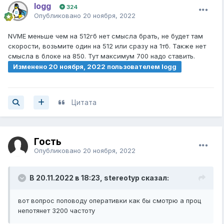
logg
Express];
324
480 ГБ 2.5" SATA накопитель A-Data SU650 [ASU650SS-
Опубликовано
20 ноября, 2022
480GT-R] [SATA, чтение - 520 Мбайт/сек, запись - 450
Мбайт/сек, 3D NAND 3 бит TLC];
NVME меньше чем на 512гб нет смысла брать, не будет там
Блок питания MONTECH CENTURY 850 [CENTURY 850]
скорости, возьмите один на 512 или сразу на 1тб. Также нет
[850 Вт, 80+ Gold, EPS12V, APFC, 20 + 4 pin, 4+4 pin x2
смысла в блоке на 850. Тут максимум 700 надо ставить.
CPU, 10 SATA, 6+2 pin x6 PCI-E];
Изменено
20 ноября, 2022
пользователем logg
Корпус Cougar MX330-F черный [Mid-Tower, Micro-ATX,
Mini-ITX, Standard-ATX, USB 2.0 Type-A, USB 3.2 Gen1
Type-A];
Цитата
Гость
Опубликовано
20 ноября, 2022
В 20.11.2022 в 18:23,
stereotyp
сказал:
вот вопрос поповоду оперативки как бы смотрю а проц
непотянет 3200 частоту