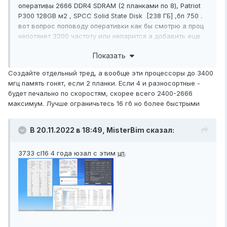
оперативы 2666 DDR4 SDRAM (2 планками по 8), Patriot
P300 128GB м2 , SPCC Solid State Disk [238 ГБ] ,бп 750 .
вот вопрос поповоду оперативки как бы смотрю а проц
непотянет 3200 частоту или непарится а добавить еще
32 гига к примеру шоб було !?
Показать
Создайте отдельный тред, а вообще эти процессоры до 3400
мгц память гонят, если 2 планки. Если 4 и разносортные -
будет печально по скоростям, скорее всего 2400-2666
максимум. Лучше ограничьтесь 16 гб но более быстрыми
В 20.11.2022 в 18:49,
MisterBim
сказал:
3733 cl16 4 года юзал с этим
цп
.