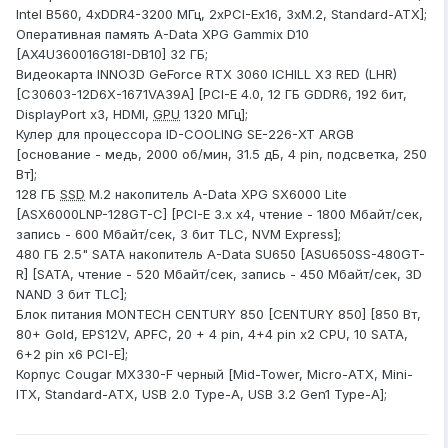
Intel B560, 4xDDR4-3200 МГц, 2xPCI-Ex16, 3xM.2, Standard-ATX];
Оперативная память A-Data XPG Gammix D10
[AX4U360016G18I-DB10] 32 ГБ;
Видеокарта INNO3D GeForce RTX 3060 ICHILL X3 RED (LHR)
[C30603-12D6X-1671VA39A] [PCI-E 4.0, 12 ГБ GDDR6, 192 бит,
DisplayPort x3, HDMI,
GPU
1320 МГц];
Кулер для процессора ID-COOLING SE-226-XT ARGB
[основание - медь, 2000 об/мин, 31.5 дБ, 4 pin, подсветка, 250
Вт];
128 ГБ
SSD
M.2 накопитель A-Data XPG SX6000 Lite
[ASX6000LNP-128GT-C] [PCI-E 3.x x4, чтение - 1800 Мбайт/сек,
запись - 600 Мбайт/сек, 3 бит TLC, NVM Express];
480 ГБ 2.5" SATA накопитель A-Data SU650 [ASU650SS-480GT-
R] [SATA, чтение - 520 Мбайт/сек, запись - 450 Мбайт/сек, 3D
NAND 3 бит TLC];
Блок питания MONTECH CENTURY 850 [CENTURY 850] [850 Вт,
80+ Gold, EPS12V, APFC, 20 + 4 pin, 4+4 pin x2 CPU, 10 SATA,
6+2 pin x6 PCI-E];
Корпус Cougar MX330-F черный [Mid-Tower, Micro-ATX, Mini-
ITX, Standard-ATX, USB 2.0 Type-A, USB 3.2 Gen1 Type-A];