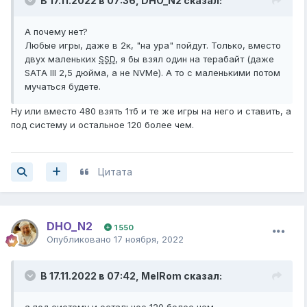
В 17.11.2022 в 07:36,
DHO_N2
сказал:
А почему нет?
Любые игры, даже в 2к, "на ура" пойдут. Только, вместо
двух маленьких
SSD
, я бы взял один на терабайт (даже
SATA III 2,5 дюйма, а не NVMe). А то с маленькими потом
мучаться будете.
Ну или вместо 480 взять 1тб и те же игры на него и ставить, а
под систему и остальное 120 более чем.
Цитата
DHO_N2
1 550
Опубликовано
17 ноября, 2022
В 17.11.2022 в 07:42,
MelRom
сказал:
а под систему и остальное 120 более чем.