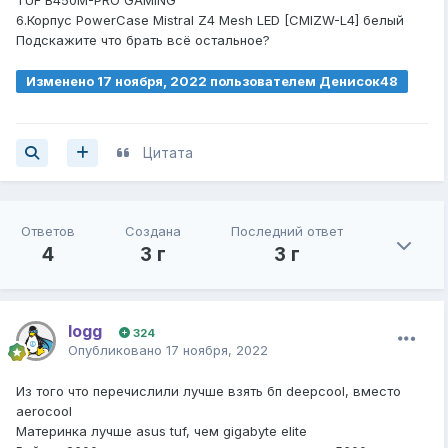
TUF B450M-PRO GAMING
6.Корпус PowerCase Mistral Z4 Mesh LED [CMIZW-L4] белый
Подскажите что брать всё остальное?
Изменено
17 ноября, 2022
пользователем Денисок48
Цитата
Ответов
Создана
Последний ответ
4
3 г
3 г
logg
324
Опубликовано
17 ноября, 2022
Из того что перечислили лучше взять бп deepcool, вместо
aerocool
Материнка лучше asus tuf, чем gigabyte elite