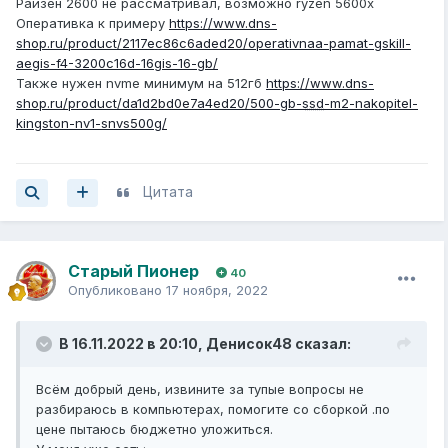
Райзен 2600 не рассматривал, возможно ryzen 5600x
Оперативка к примеру
https://www.dns-
shop.ru/product/2117ec86c6aded20/operativnaa-pamat-gskill-
aegis-f4-3200c16d-16gis-16-gb/
Также нужен nvme минимум на 512гб
https://www.dns-
shop.ru/product/da1d2bd0e7a4ed20/500-gb-
ssd
-m2-nakopitel-
kingston-nv1-snvs500g/
Цитата
Старый Пионер
40
Опубликовано
17 ноября, 2022
В 16.11.2022 в 20:10,
Денисок48
сказал:
Всём добрый день, извините за тупые вопросы не
разбираюсь в компьютерах, помогите со сборкой .по
цене пытаюсь бюджетно уложиться.