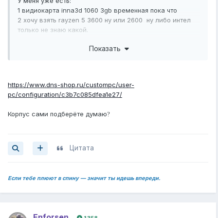
У меня уже есть:
1 видиокарта inna3d 1060 3gb временная пока что
2 хочу взять rayzen 5 3600 ну или 2600 ну либо интел
только не знаю какой.
3 блок питания думаю aeorocool 600wat или
Показать
Блок питания DEEPCOOL PF600
4 оперативку я тоже не знаю какую брать
5 Материнская плата GIGABYTE B450 AORUS ELITE либо
ASUS TUF B450M-PRO GAMING
https://www.dns-shop.ru/custompc/user-
6.Корпус PowerCase Mistral Z4 Mesh LED [CMIZW-L4]
pc/configuration/c3b7c085dfea1e27/
белый
Подскажите что брать всё остальное?
Корпус сами подберёте думаю
?
Цитата
Если тебе плюют в спину — значит ты идешь впереди.
Enforsen