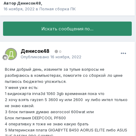
Автор
Денисок48
,
16 ноября, 2022
в
Полная сборка ПК
Искать сообщения по...
Денисок48
0
Опубликовано
16 ноября, 2022
Всём добрый день, извините за тупые вопросы не
разбираюсь в компьютерах, помогите со сборкой .по цене
пытаюсь бюджетно уложиться.
У меня уже есть:
1 видиокарта inna3d 1060 3gb временная пока что
2 хочу взять rayzen 5 3600 ну или 2600 ну либо интел только
не знаю какой.
3 блок питания думаю aeorocool 600wat или
Блок питания DEEPCOOL PF600
4 оперативку я тоже не знаю какую брать
5 Материнская плата GIGABYTE B450 AORUS ELITE либо ASUS