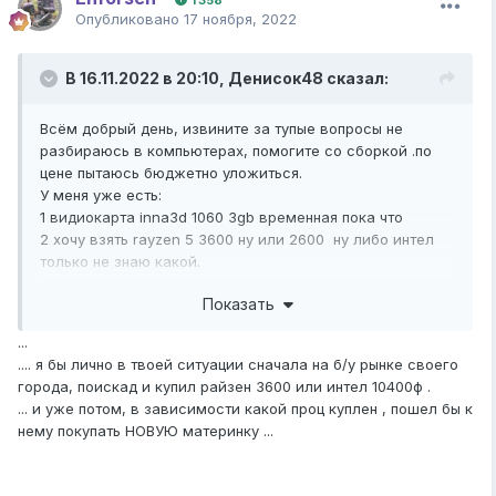
1 358
Опубликовано
17 ноября, 2022
В 16.11.2022 в 20:10,
Денисок48
сказал:
Всём добрый день, извините за тупые вопросы не
разбираюсь в компьютерах, помогите со сборкой .по
цене пытаюсь бюджетно уложиться.
У меня уже есть:
1 видиокарта inna3d 1060 3gb временная пока что
2 хочу взять rayzen 5 3600 ну или 2600 ну либо интел
только не знаю какой.
Показать
...
.... я бы лично в твоей ситуации сначала на б/у рынке своего
города, поискад и купил райзен 3600 или интел 10400ф .
... и уже потом, в зависимости какой проц куплен , пошел бы к
нему покупать НОВУЮ материнку ...