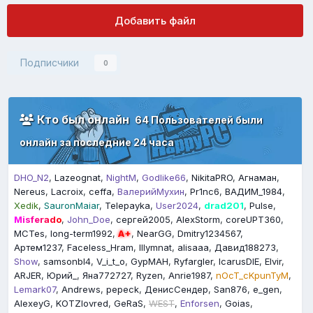
Добавить файл
Подписчики
0
Кто был онлайн
64 Пользователей были
онлайн за последние 24 часа
DHO_N2
Lazeognat
NightM
Godlike66
NikitaPRO
Агнаман
Nereus
Lacroix
ceffa
ВалерийМухин
Pr1nc6
ВАДИМ_1984
Xedik
SauronMaiar
Telepayka
User2024
drad201
Pulse
Misferado
John_Doe
сергей2005
AlexStorm
coreUPT360
MCTes
long-term1992
A+
NearGG
Dmitry1234567
Артем1237
Faceless_Hram
Illymnat
alisaaa
Давид188273
Show
samsonbl4
V_i_t_o
GypMAH
Ryfargler
IcarusDIE
Elvir
ARJER
Юрий_
Яна772727
Ryzen
Anrie1987
nOcT_cKpunTyM
Lemark07
Andrews
pepeck
ДенисСендер
San876
e_gen
AlexeyG
KOTZlovred
GeRaS
WEST
Enforsen
Goias