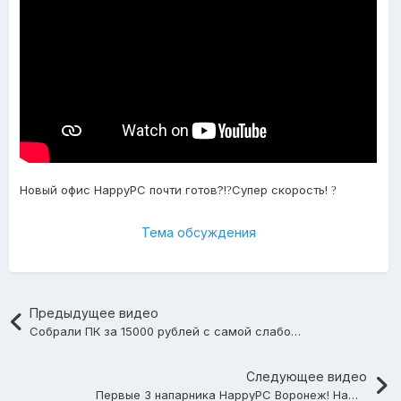
Новый офис HappyPC почти готов?!
Супер скорость!
?
?
Тема обсуждения
Предыдущее видео
Собрали ПК за 15000 рублей с самой слабой «игровой» видеокартой! ??Не тянет ничего!
Следующее видео
Первые 3 напарника HappyPC Воронеж! Нашли самую крутую Z490 в сборке за 45000! ??