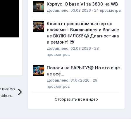
Корпус IO base V1 за 3800 на WB
Добавлено: 03.08.2026 · 24 просмотра
Клиент приенс компьютер со
словами - Выключился и больше
не ВКЛЮЧИЛСЯ! 😱 Диагностика
и ремонт! 😎
Добавлено: 02.08.2026 · 28
просмотров
Попали на БАРЫГУ!😨 Но это ещё
не всё...
Добавлено: 31.07.2026 · 29
просмотров
 видео
Урааа!!! Продали первый HappyPC Edition One (E1) за 82000 рублей. Получится ли у нас развиться??
Отобразить все видео