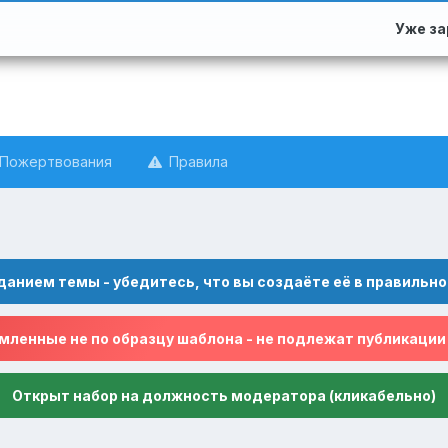
Уже з
Пожертвования
Правила
данием темы - убедитесь, что вы создаёте её в правильно
ленные не по образцу шаблона - не подлежат публикации
Открыт набор на должность модератора (кликабельно)