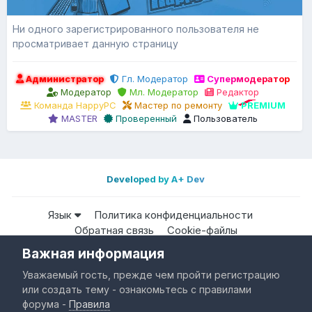
Ни одного зарегистрированного пользователя не
просматривает данную страницу
Администратор
Гл. Модератор
Супермодератор
Модератор
Мл. Модератор
Редактор
Команда HappyPC
Мастер по ремонту
PREMIUM
MASTER
Проверенный
Пользователь
Developed by A+ Dev
Язык
Политика конфиденциальности
Обратная связь
Cookie-файлы
Важная информация
Все права защищены © HappyPC
Уважаемый гость, прежде чем пройти регистрацию
Powered by Invision Community
или создать тему - ознакомьтесь с правилами
форума -
Правила