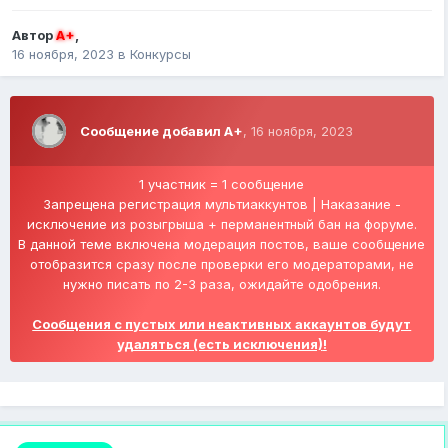
Автор
A+
,
16 ноября, 2023
в
Конкурсы
Сообщение добавил A+
,
16 ноября, 2023
1 участник = 1 сообщение
Запрещена регистрация мультиаккунтов | Наказание -
исключение из розыгрыша + перманентный бан на форуме.
В данной теме включена модерация постов, ваше сообщение
отобразится сразу после проверки его модераторами, не
нужно писать по 2-3 раза, ожидайте одобрения.
Сообщения с пустых или неактивных аккаунтов будут
удаляться (есть исключения)
!