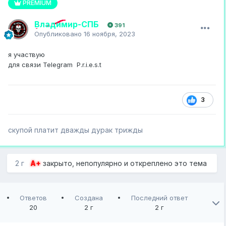
PREMIUM
Владимир-СПБ
391
Опубликовано
16 ноября, 2023
я участвую
для связи Telegram P.r.i.e.s.t
3
скупой платит дважды дурак трижды
2 г
A+
закрыто, непопулярно и откреплено это тема
Ответов
Создана
Последний ответ
20
2 г
2 г