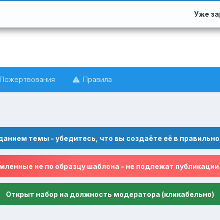
Уже з
Пожертвования
Правила
данием темы - убедитесь, что вы создаёте её в правильно
ленные не по образцу шаблона - не подлежат публикации
Открыт набор на должность модератора (кликабельно)