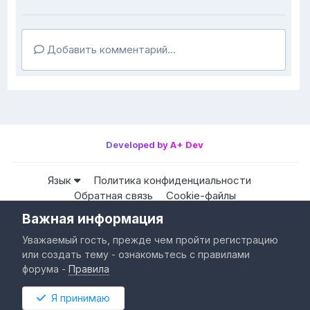
Добавить комментарий...
Developed by A+ Dev
Язык
Политика конфиденциальности
Обратная связь
Cookie-файлы
Важная информация
Все права защищены © HappyPC
Уважаемый гость, прежде чем пройти регистрацию
Powered by Invision Community
или создать тему - ознакомьтесь с правилами
форума -
Правила
Я принимаю