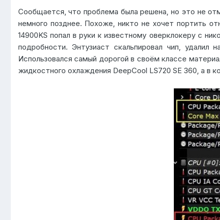
Сообщается, что проблема была решена, но это не отм
немного позднее. Похоже, никто не хочет портить от
14900KS попал в руки к известному оверклокеру с ник
подробности. Энтузиаст скальпировал чип, удалил
Использовался самый дорогой в своём классе материал
жидкостного охлаждения DeepCool LS720 SE 360, а в к