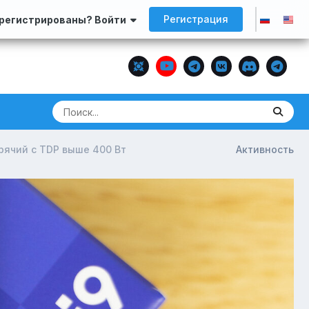
Регистрация
арегистрированы? Войти
рячий с TDP выше 400 Вт
Активность