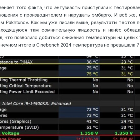
еняет того факта, что энтузиасты приступили к тестирован
ношения с производителем и нарушать эмбарго. И всё же, 
ом Pakhtunov. Как мы уже писали выше, результаты тестов 
 находящуюся там сомнительную жидкость и нанёс обла
, что позволило добиться снижения температуры на целых 
онечном итоге в Cinebench 2024 температура не превышала 7