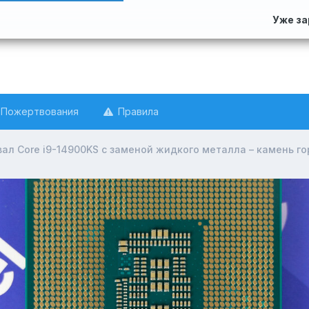
Уже з
Пожертвования
Правила
ал Core i9-14900KS с заменой жидкого металла – камень го