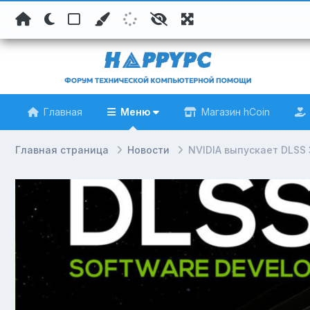
Главная
Меню
Магазин hCoin
Главная страница
Новости
NVIDIA выпускает DLSS 