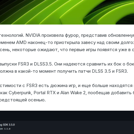
технологий. NVIDIA произвела фурор, представив обновленну
еменем AMD наконец-то приоткрыла завесу над своим долг
 осень, некоторые ожидают, что первые игры появятся уже 
ыпуски FSR3 и DLSS3.5. Они надеются сравнить их бок о бок,
олжна в какой-то момент получить патчи DLSS 3.5 и FSR3.
тимости с FSR3 есть дюжина игр, и еще больше находятся в
как Cyberpunk, Portal RTX и Alan Wake 2, пообещав добавит
предстоящей осенью.