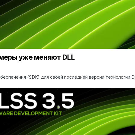
ймеры уже меняют DLL
еспечения (SDK) для своей последней версии технологии De