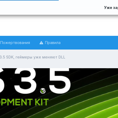
Уже з
Пожертвования
Правила
3.5 SDK, геймеры уже меняют DLL