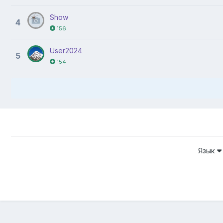
Show
4
156
User2024
5
154
Язык