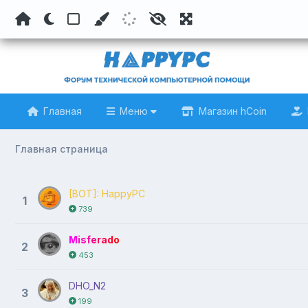
Главная
Меню
Магазин hCoin
Главная страница
[BOT]: HappyPC
1
739
Misferado
2
453
DHO_N2
3
199