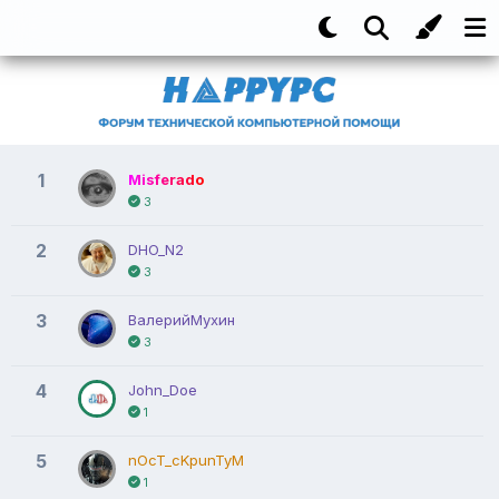
1
Misferado
3
2
DHO_N2
3
3
ВалерийМухин
3
4
John_Doe
1
5
nOcT_cKpunTyM
1