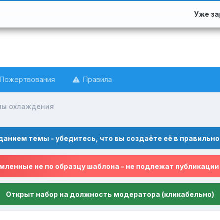
Уже з
Пожертвования
Правила
мы охлаждения
данием темы - убедитесь, что вы создаёте её в правильно
ленные не по образцу шаблона - не подлежат публикации
Открыт набор на должность модератора (кликабельно)