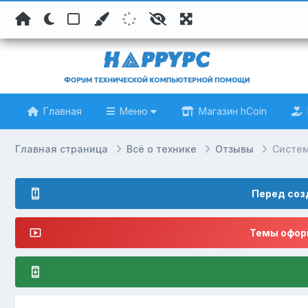
Главная
Меню
Магазин hCoin
Главная страница
Всё о технике
Отзывы
Систе
Перед соз
Темы оформ