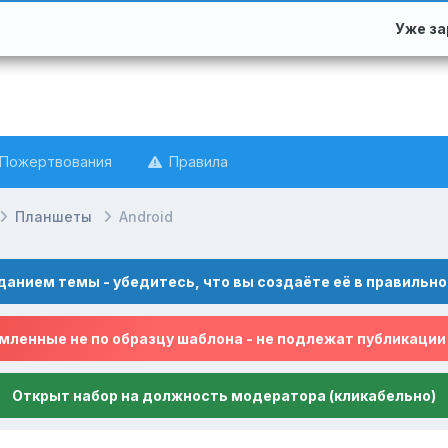
Уже з
Пожертвования
Правила
Планшеты
Android
данием темы - убедитесь, что вы создаёте её в правильно
ленные не по образцу шаблона - не подлежат публикации
Открыт набор на должность модератора (кликабельно)