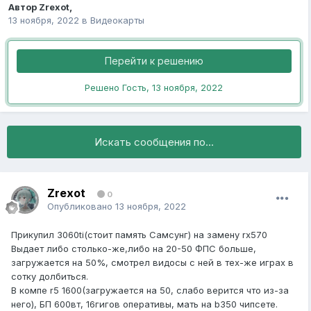
Автор
Zrexot
,
13 ноября, 2022
в
Видеокарты
Перейти к решению
Решено Гость,
13 ноября, 2022
Искать сообщения по...
Zrexot
0
Опубликовано
13 ноября, 2022
Прикупил 3060ti(стоит память Самсунг) на замену rx570
Выдает либо столько-же,либо на 20-50 ФПС больше,
загружается на 50%, смотрел видосы с ней в тех-же играх в
сотку долбиться.
В компе r5 1600(загружается на 50, слабо верится что из-за
него), БП
600вт, 16гигов оперативы, мать на b350 чипсете.