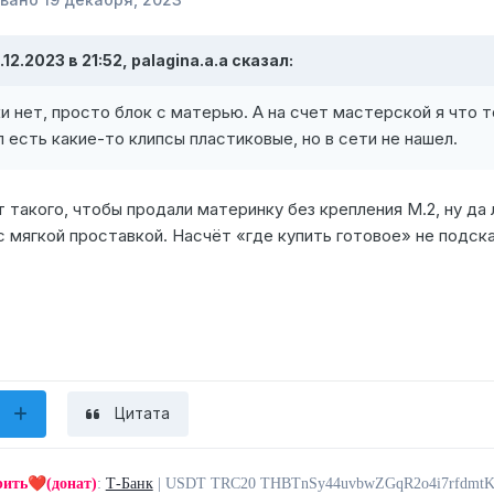
.12.2023 в 21:52,
palagina.a.a
сказал:
и нет, просто блок с матерью. А на счет мастерской я что то
 есть какие-то клипсы пластиковые, но в сети не нашел.
 такого, чтобы продали материнку без крепления M.2, ну да
 мягкой проставкой. Насчёт «где купить готовое» не подск
Цитата
❤️
рить
(донат)
:
Т-Банк
| USDT TRC20 THBTnSy44uvbwZGqR2o4i7rfdmt