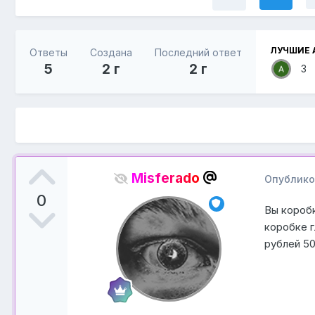
ЛУЧШИЕ 
Ответы
Создана
Последний ответ
5
2 г
2 г
3
Misferado
Опублик
0
Вы коробк
коробке г
рублей 50