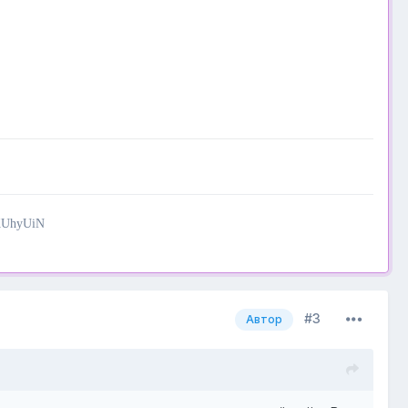
KUhyUiN
#3
Автор