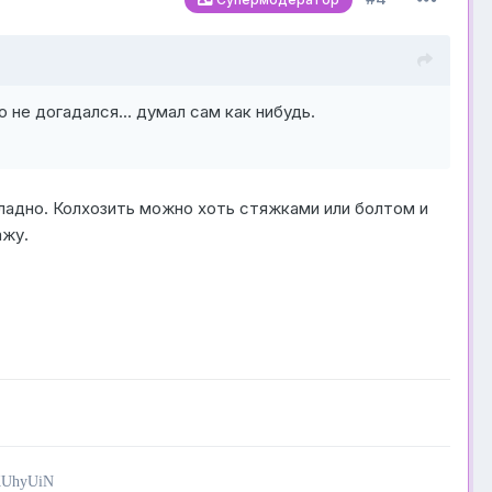
 не догадался... думал сам как нибудь.
 ладно. Колхозить можно хоть стяжками или болтом и
ажу.
KUhyUiN