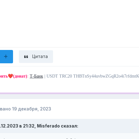
Цитата
❤️
рить
(донат)
:
Т-Банк
| USDT TRC20 THBTnSy44uvbwZGqR2o4i7rfdmt
овано
19 декабря, 2023
.12.2023 в 21:32,
Misferado
сказал: