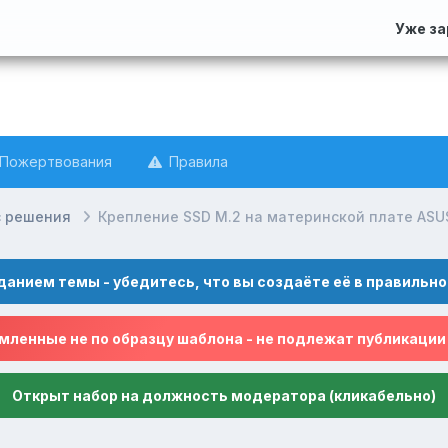
Уже з
Пожертвования
Правила
с решения
Крепление SSD M.2 на материнской плате ASUS
данием темы - убедитесь, что вы создаёте её в правильно
ленные не по образцу шаблона - не подлежат публикации
Открыт набор на должность модератора (кликабельно)