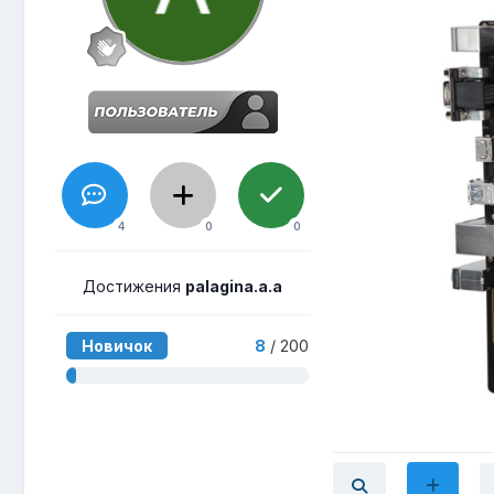
4
0
0
Достижения
palagina.a.a
Новичок
8
/ 200