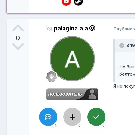
palagina.a.a
Опублик
0
В 19
Не быв
болтом
Я не поку
4
0
0