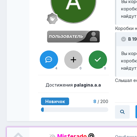
Вы кор
коробк
найдут
Коробки н
В 19
Вы кор
коробк
найдут
4
0
0
Слышал ес
Достижения
palagina.a.a
Новичок
8
/ 200
Misferado
Опублик