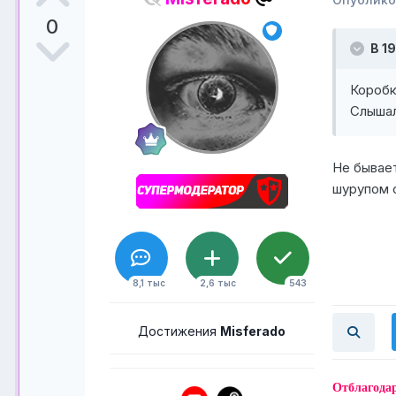
0
В 19
Коробк
Слышал
Не бывает
шурупом с
8,1 тыс
2,6 тыс
543
Достижения
Misferado
Отблагода