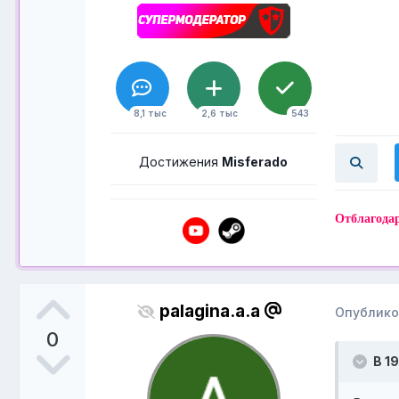
8,1 тыс
2,6 тыс
543
Достижения
Misferado
Отблагода
palagina.a.a
Опублик
0
В 19