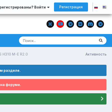
Регистрация
арегистрированы? Войти
 H310 M-E R2.0
Активность
м разделе.
 на форуме.