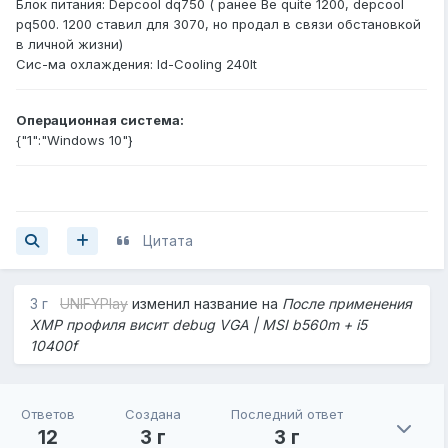
Блок питания: Depcool dq750 ( ранее Be quite 1200, depcool
pq500. 1200 ставил для 3070, но продал в связи обстановкой
в личной жизни)
Сис-ма охлаждения: Id-Cooling 240lt
Операционная система:
{"1":"Windows 10"}
Цитата
3 г
UNIFYPlay
изменил название на
После применения
XMP профиля висит debug VGA | MSI b560m + i5
10400f
Ответов
Создана
Последний ответ
12
3 г
3 г