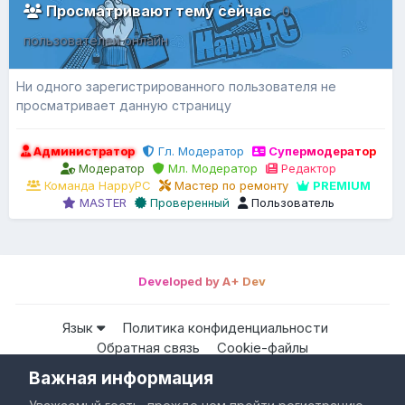
Просматривают тему сейчас
0
пользователей онлайн
Ни одного зарегистрированного пользователя не
просматривает данную страницу
Администратор
Гл. Модератор
Супермодератор
Модератор
Мл. Модератор
Редактор
Команда HappyPC
Мастер по ремонту
PREMIUM
MASTER
Проверенный
Пользователь
Developed by A+ Dev
Язык
Политика конфиденциальности
Обратная связь
Cookie-файлы
Важная информация
Все права защищены © HappyPC