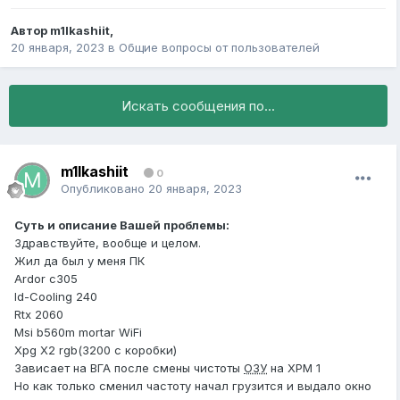
Автор
m1lkashiit
,
20 января, 2023
в
Общие вопросы от пользователей
Искать сообщения по...
m1lkashiit
0
Опубликовано
20 января, 2023
Суть и описание Вашей проблемы:
Здравствуйте, вообще и целом.
Жил да был у меня ПК
Ardor c305
Id-Cooling 240
Rtx 2060
Msi b560m mortar WiFi
Xpg X2 rgb(3200 с коробки)
Зависает на ВГА после смены чистоты
ОЗУ
на XPM 1
Но как только сменил частоту начал грузится и выдало окно