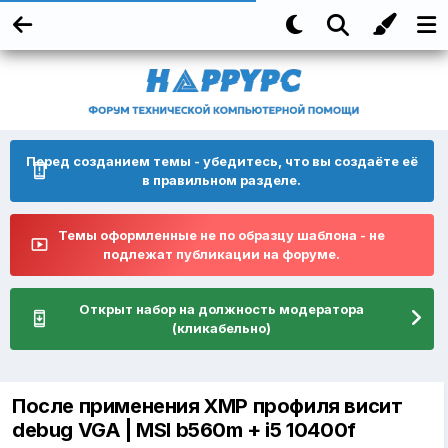
Перед созданием темы - убедитесь, что вы создаёте её
в правильном разделе.
Темы оформленные не по образцу шаблона - не
подлежат публикации на форуме.
Открыт набор на должность модератора
(кликабельно)
После применения XMP профиля висит
debug VGA | MSI b560m + i5 10400f