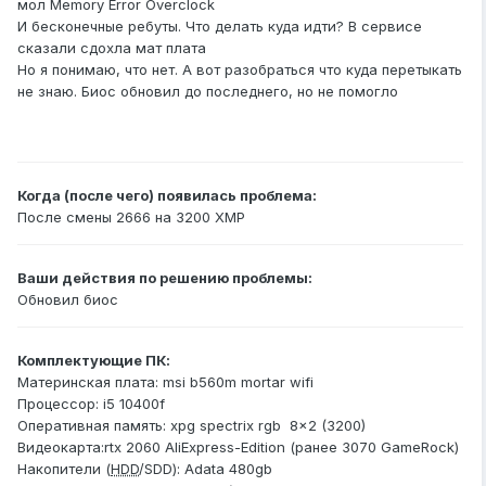
мол Memory Error Overclock
И бесконечные ребуты. Что делать куда идти? В сервисе
сказали сдохла мат плата
Но я понимаю, что нет. А вот разобраться что куда перетыкать
не знаю. Биос обновил до последнего, но не помогло
Когда (после чего) появилась проблема:
После смены 2666 на 3200 ХМР
Ваши действия по решению проблемы:
Обновил биос
Комплектующие ПК:
Материнская плата: msi b560m mortar wifi
Процессор: i5 10400f
Оперативная память: xpg spectrix rgb 8x2 (3200)
Видеокарта:rtx 2060 AliExpress-Edition (р
анее 3070 GameRock)
Накопители (
HDD
/SDD): Adata 480gb