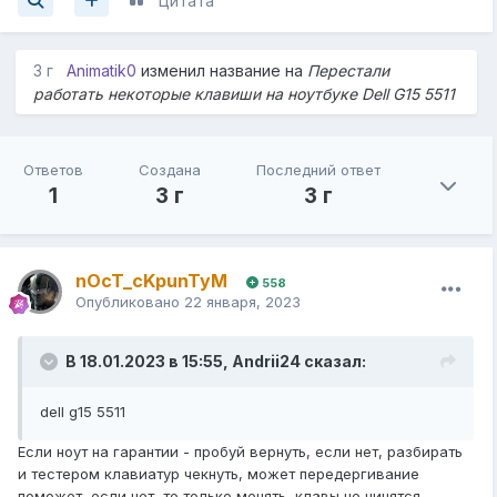
Цитата
3 г
Animatik0
изменил название на
Перестали
работать некоторые клавиши на ноутбуке Dell G15 5511
Ответов
Создана
Последний ответ
1
3 г
3 г
nOcT_cKpunTyM
558
Опубликовано
22 января, 2023
В 18.01.2023 в 15:55,
Andrii24
сказал:
dell g15 5511
Если ноут на гарантии - пробуй вернуть, если нет, разбирать
и тестером клавиатур чекнуть, может передергивание
поможет, если нет, то только менять, клавы не чинятся.