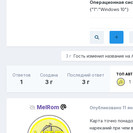
Операционная сис
{"1":"Windows 10"}
3 г
Гость изменил название на
ТОП АВ
Ответов
Создана
Последний ответ
1
3 г
3 г
1
MelRom
Опубликовано
11 я
Карта точно понадо
нареканий при чем 