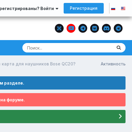
Регистрация
арегистрированы? Войти
я карта для наушников Bose QC20?
Активность
м разделе.
 на форуме.