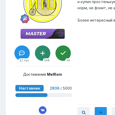
и купил простеньк
норм, не фонит, не 
Более интересный 
2,1 тыс
508
50
Достижения
MelRom
Наставник
2836
/ 5000