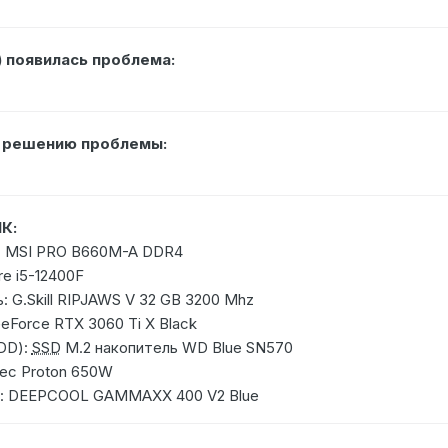
) появилась проблема:
о решению проблемы:
К:
: MSI PRO B660M-A DDR4
re i5-12400F
 G.Skill RIPJAWS V 32 GB 3200 Mhz
eForce RTX 3060 Ti X Black
DD):
SSD
M.2 накопитель WD Blue SN570
tec Proton 650W
я: DEEPCOOL GAMMAXX 400 V2 Blue