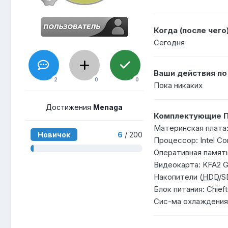
Когда (после чего
Сегодня
Ваши действия п
2
0
0
Пока никаких
Достижения
Menaga
Комплектующие П
Материнская плата
Новичок
6
/ 200
Процессор: Intel Co
Оперативная память:
Видеокарта: KFA2 G
Накопители (
HDD
/S
Блок питания: Chief
Сис-ма охлаждени