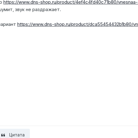
ую
https://www.dns-shop.ru/product/4ef4c4fd40c71b80/vnesnaa-z
шумит, звук не раздражает.
вариант
https://www.dns-shop.ru/product/dca55454432b1b80/vn
Цитата