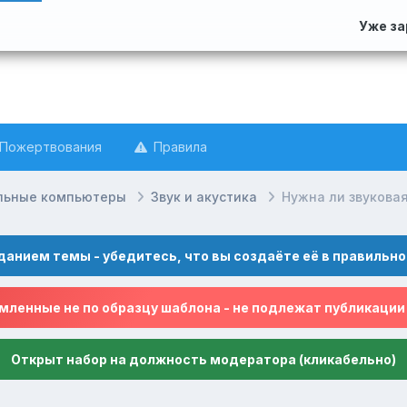
Уже з
Пожертвования
Правила
льные компьютеры
Звук и акустика
Нужна ли звукова
данием темы - убедитесь, что вы создаёте её в правильно
ленные не по образцу шаблона - не подлежат публикации
Открыт набор на должность модератора (кликабельно)