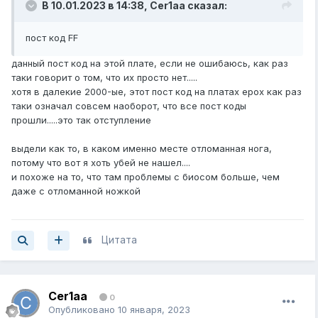
В 10.01.2023 в 14:38,
Cer1aa
сказал:
пост код FF
данный пост код на этой плате, если не ошибаюсь, как раз
таки говорит о том, что их просто нет.....
хотя в далекие 2000-ые, этот пост код на платах epox как раз
таки означал совсем наоборот, что все пост коды
прошли.....это так отступление
выдели как то, в каком именно месте отломанная нога,
потому что вот я хоть убей не нашел....
и похоже на то, что там проблемы с биосом больше, чем
даже с отломанной ножкой
Цитата
Cer1aa
0
Опубликовано
10 января, 2023