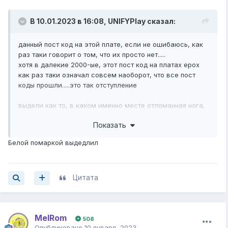
В 10.01.2023 в 16:08,
UNIFYPlay
сказал:
данный пост код на этой плате, если не ошибаюсь, как
раз таки говорит о том, что их просто нет.....
хотя в далекие 2000-ые, этот пост код на платах epox
как раз таки означал совсем наоборот, что все пост
коды прошли.....это так отступление
выдели как то, в каком именно месте отломанная нога,
потому что вот я хоть убей не нашел....
Показать
и похоже на то, что там проблемы с биосом больше,
чем даже с отломанной ножкой
Белой помаркой выдедлил
Цитата
MelRom
508
Опубликовано
10 января, 2023