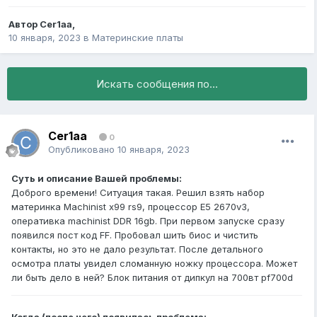
Автор
Cer1aa
,
10 января, 2023
в
Материнские платы
Искать сообщения по...
Cer1aa
0
Опубликовано
10 января, 2023
Суть и описание Вашей проблемы:
Доброго времени! Ситуация такая. Решил взять набор
материнка Machinist x99 rs9, процессор E5 2670v3,
оперативка machinist DDR 16gb. При первом запуске сразу
появился пост код FF. Пробовал шить биос и чистить
контакты, но это не дало результат. После детального
осмотра платы увидел сломанную ножку процессора. Может
ли быть дело в ней? Блок питания от дипкул на 700вт pf700d