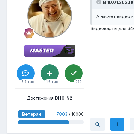
В 10.01.2023 в
А насчёт видео 
Видеокарты для 344
5,7 тыс
1,6 тыс
279
Достижения
DHO_N2
Ветеран
7803
/ 10000