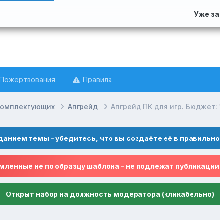
Уже з
Пожертвования
Правила
комплектующих
Апгрейд
Апгрейд ПК для игр. Бюджет: 
данием темы - убедитесь, что вы создаёте её в правильно
ленные не по образцу шаблона - не подлежат публикации
Открыт набор на должность модератора (кликабельно)