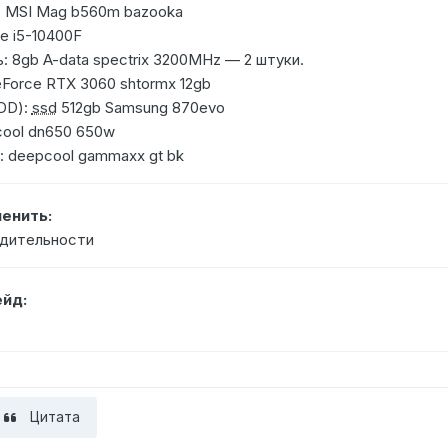
: MSI Mag b560m bazooka
re i5-10400F
: 8gb A-data spectrix 3200MHz — 2 штуки.
eForce RTX 3060 shtormx 12gb
DD):
ssd
512gb Samsung 870evo
cool dn650 650w
 deepcool gammaxx gt bk
менить:
одительности
йд:
Цитата