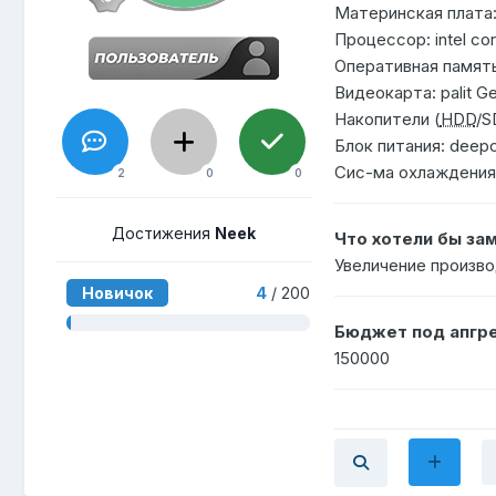
Материнская плата
Процессор: intel co
Оперативная память
Видеокарта: palit G
Накопители (
HDD
/S
Блок питания: deep
Сис-ма охлаждения:
2
0
0
Достижения
Neek
Что хотели бы за
Увеличение произв
Новичок
4
/ 200
Бюджет под апгре
150000