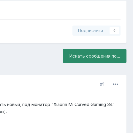
Подписчики
0
Искать сообщения по...
#1
ь новый, под монитор “Xiaomi Mi Curved Gaming 34”
еры).