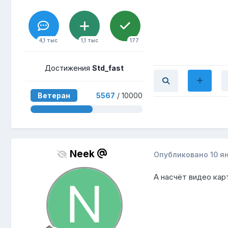
4,1 тыс
1,1 тыс
177
Достижения
Std_fast
Ветеран
5567
/ 10000
Neek
Опубликовано
10 я
А насчёт видео кар