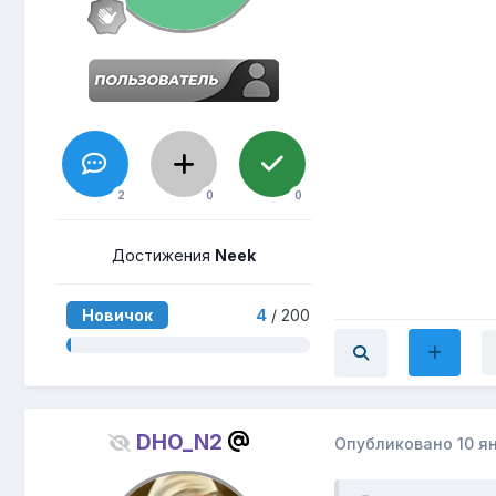
2
0
0
Достижения
Neek
Новичок
4
/ 200
DHO_N2
Опубликовано
10 я