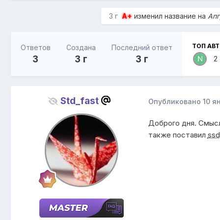
3 г
A+
изменил название на
Апг
ТОП АВ
Ответов
Создана
Последний ответ
3
3 г
3 г
2
Std_fast
Опубликовано
10 я
Доброго дня. Смысл
также поставил
ssd