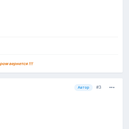
ром вернется !!!
#3
Автор