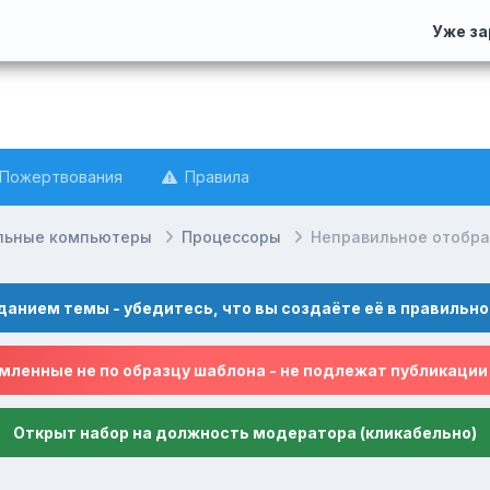
Уже з
Пожертвования
Правила
льные компьютеры
Процессоры
Неправильное отображ
данием темы - убедитесь, что вы создаёте её в правильно
ленные не по образцу шаблона - не подлежат публикации
Открыт набор на должность модератора (кликабельно)