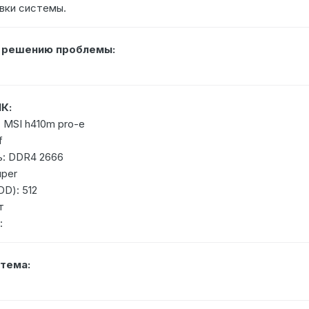
вки системы.
о решению проблемы:
К:
 MSI h410m pro-e
f
ь: DDR4 2666
uper
DD): 512
т
:
тема: