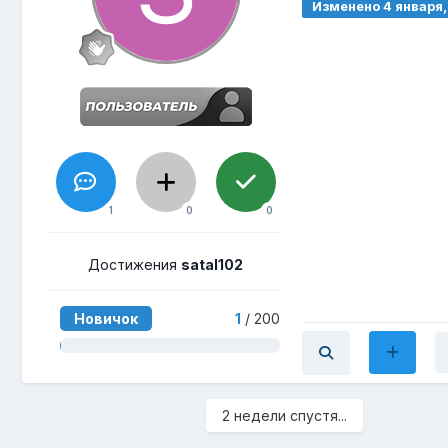
Изменено
4 января
1
0
0
Достижения
satal102
Новичок
1
/ 200
2 недели спустя...