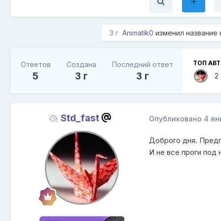
3 г
Animatik0
изменил название
ТОП АВ
Ответов
Создана
Последний ответ
5
3 г
3 г
2
Std_fast
Опубликовано
4 ян
Доброго дня. Предп
И не все проги под