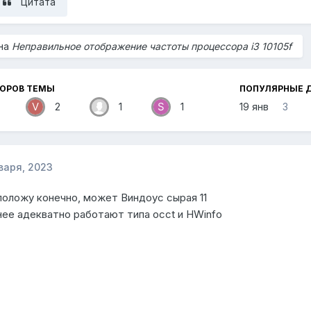
Цитата
 на
Неправильное отображение частоты процессора i3 10105f
ТОРОВ ТЕМЫ
ПОПУЛЯРНЫЕ 
2
1
1
19 янв
3
варя, 2023
оложу конечно, может Виндоус сырая 11
 нее адекватно работают типа occt и HWinfo