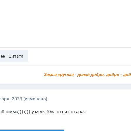
Цитата
Земля круглая - делай добро, добро - доб
варя, 2023
(изменено)
облемма))))))) у меня 10ка стоит старая