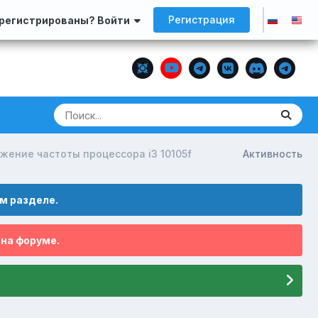
Регистрация
арегистрированы? Войти
ение частоты процессора i3 10105f
Активность
м разделе.
 на форуме.