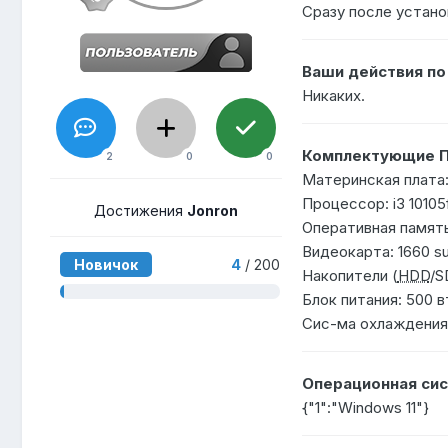
Сразу после устано
Ваши действия п
Никаких.
Комплектующие П
2
0
0
Материнская плата:
Процессор: i3 10105
Достижения
Jonron
Оперативная памят
Видеокарта: 1660 s
Новичок
4
/ 200
Накопители (
HDD
/S
Блок питания: 500 в
Сис-ма охлаждения
Операционная сис
{"1":"Windows 11"}