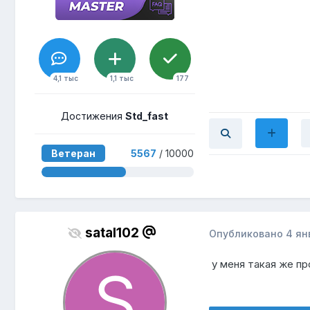
4,1 тыс
1,1 тыс
177
Достижения
Std_fast
Ветеран
5567
/ 10000
satal102
Опубликовано
4 ян
у меня такая же пр